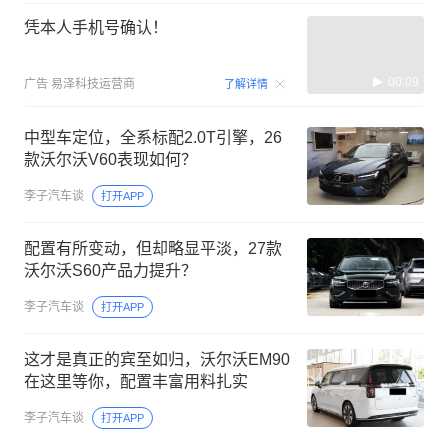
凭本人手机号确认！
00:09
广告
易泽科技运营商
了解详情
中型车定位，全系标配2.0T引擎，26
款沃尔沃V60表现如何？
李子汽车谈
打开APP
配置有所变动，但却略显平淡，27款
沃尔沃S60产品力提升？
李子汽车谈
打开APP
这才是真正的宾至如归，沃尔沃EM90
在这里等你，配置丰富用料扎实
李子汽车谈
打开APP