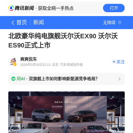
· 获取全网一手热点
打开
首页
新闻
无障碍
北欧豪华纯电旗舰沃尔沃EX90 沃尔沃
ES90正式上市
爽爽侃车
关注
2026年5月29日22:13
北京
汽车领域创作者
问AI
·
双旗舰上市如何影响新能源竞争格局？