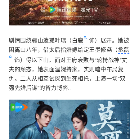
剧情围绕骊山遗孤叶璃（
白鹿
饰）展开。她被
困离山八年，借太后指婚嫁给定王墨修尧（
丞磊
饰）得以下山。面对王府衰败与“轮椅战神”丈
夫的颓态，她表面温婉持家，实则暗中布局复
仇。二人从相互试探到生死相托，上演一场“双
强先婚后谋”的智力博弈。