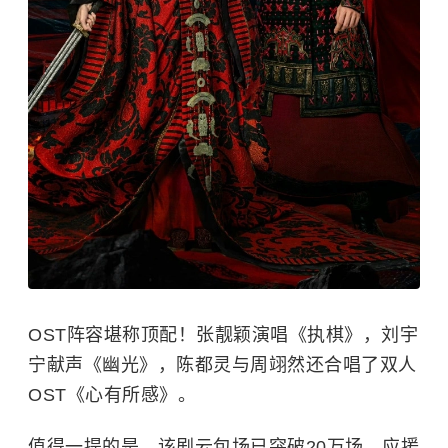
OST阵容堪称顶配！张靓颖演唱《执棋》，刘宇
宁献声《幽光》，陈都灵与周翊然还合唱了双人
OST《心有所感》。
值得一提的是，该剧云包场已突破20万场，应援