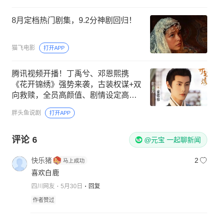
8月定档热门剧集，9.2分神剧回归！
猫飞电影
打开APP
腾讯视频开播！丁禹兮、邓恩熙携
《花开锦绣》强势来袭，古装权谋+双
向救赎，全员高颜值、剧情设定高
能，今年的爆剧预定！
胖头鱼说剧
打开APP
评论
6
@元宝 一起聊新闻
快乐猪
2
喜欢白鹿
四川网友
5月30日
回复
作者赞过