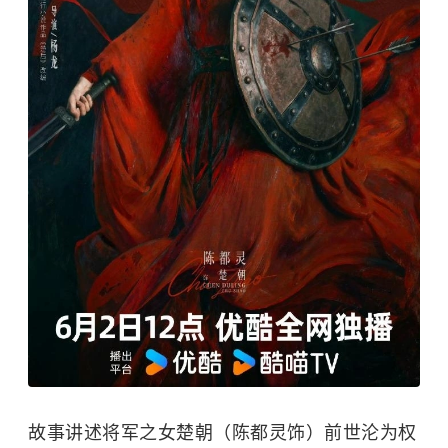
故事讲述将军之女楚朝（陈都灵饰）前世沦为权