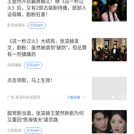
王楚然开启霸屏模式！继《这一秒过
火》后，又有2部古装剧待播，部部人
设吸睛，剧粉狂喜！
影视快通车
打开APP
《这一秒过火》大结局，张凌赫发
文，剧粉：虽然被虐到“破防”，但总算
有一剂镇痛药
张网捕娱
打开APP
点击领取，马上生效！
00:09
广告
易泽科技运营商
了解详情
甜宠剧当道，张凌赫王楚然新剧为何
又重回“恨海情天”虐恋路
正观新闻
打开APP