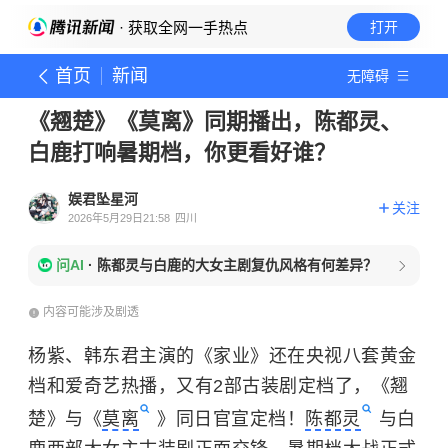
· 获取全网一手热点
打开
首页
新闻
无障碍
《翘楚》《莫离》同期播出，陈都灵、
白鹿打响暑期档，你更看好谁？
娱君坠星河
关注
2026年5月29日21:58
四川
问AI
·
陈都灵与白鹿的大女主剧复仇风格有何差异？
内容可能涉及剧透
杨紫、韩东君主演的《家业》还在央视八套黄金
档和爱奇艺热播，又有2部古装剧定档了，《翘
楚》与《
莫离
》同日官宣定档！
陈都灵
与白