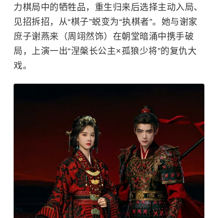
力棋局中的牺牲品，重生归来后选择主动入局、
见招拆招，从“棋子”蜕变为“执棋者”。她与谢家
庶子谢燕来（周翊然饰）在朝堂暗涌中携手破
局，上演一出“涅槃长公主×孤狼少将”的复仇大
戏。