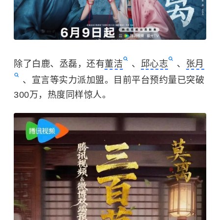
除了白鹿、丞磊，还有
董洁
、
邱心志
、
张月
、宣言等实力派加盟。目前平台预约量已突破
300万，热度同样惊人。