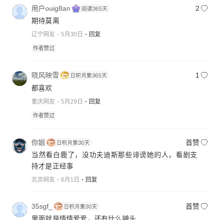
用户ouig8an
2
期待莫离
辽宁网友
5月30日
回复
作者赞过
晓风映雪
1
都喜欢
重庆网友
5月29日
回复
作者赞过
你姐
首赞
当然看白鹿了，没功夫迪斯那些诽谤她的人，看剧支
持才是正经事
北京网友
6月1日
回复
35sgf_
首赞
里面就是情情爱爱，还有什么噱头