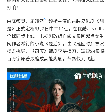
鹿两部大女主古装剧正面交锋，暑期档大战正式
打响！
由陈都灵、
周翊然
领衔主演的古装复仇剧《翘
楚》正式定档6月2日中午12点，在优酷、Netflix
全球同步上线。电视剧改编自阅文集团起点女生
网作者希行的小说《楚后》，由《雁回时》导演
杨龙执导、《司藤》编剧李旻操刀，短短24集将
百万字原著浓缩成高能爽剧，节奏快到飞起！