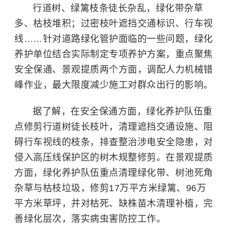
行道树、绿篱枝条徒长杂乱，绿化带杂草
多、枯枝堆积；过密枝叶遮挡交通标识、行车视
线……针对道路绿化管护面临的一些问题，绿化
养护单位结合实际制定专项养护方案，重点聚焦
安全保通、景观提质两个方面，调配人力机械错
峰作业，最大限度减少施工对群众出行的影响。
据了解，在安全保通方面，绿化养护队伍重
点修剪行道树徒长枝叶，清理遮挡交通设施、阻
碍行车视线的枝条，排查整治涉电安全隐患，对
侵入高压线保护区的树木规整修剪。在景观提质
方面，绿化养护队伍重点清理绿化带、树池死角
杂草与枯枝垃圾，修剪17万平方米绿篱、96万
平方米草坪，并对枯死、缺株苗木清理补植，完
善绿化层次，落实病虫害防控工作。