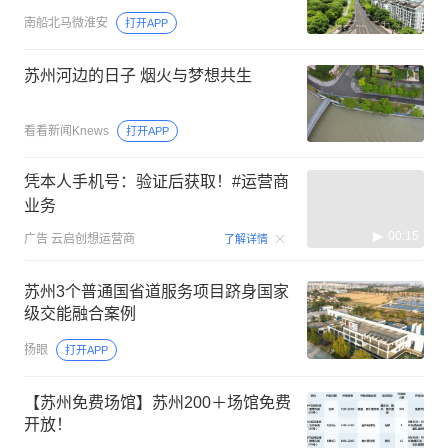
南船北马微淮安
打开APP
苏州河边的日子 烟火与梦想共生
看看新闻Knews
打开APP
凭本人手机号：验证后获取！#运营商
业务
00:15
广告
云启创想运营商
了解详情
苏州3个普通国省道服务项目跻身国家
级交能融合案例
扬眼
打开APP
【苏州免费场馆】苏州200＋场馆免费
开放！