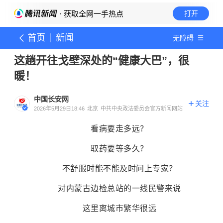
· 获取全网一手热点
打开
首页
新闻
无障碍
这趟开往戈壁深处的“健康大巴”，很
暖！
中国长安网
关注
2026年5月29日18:46
北京
中共中央政法委员会官方新闻网站
看病要走多远？
取药要等多久？
不舒服时能不能及时问上专家？
对内蒙古边检总站的一线民警来说
这里离城市繁华很远