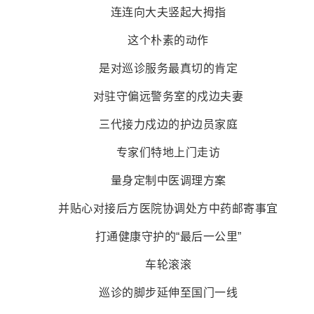
连连向大夫竖起大拇指
这个朴素的动作
是对巡诊服务最真切的肯定
对驻守偏远警务室的戍边夫妻
三代接力戍边的护边员家庭
专家们特地上门走访
量身定制中医调理方案
并贴心对接后方医院协调处方中药邮寄事宜
打通健康守护的“最后一公里”
车轮滚滚
巡诊的脚步延伸至国门一线