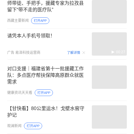
师带徒、手把手，援藏专家为拉孜县
留下“带不走的医疗队”
西藏主要新闻
打开APP
请凭本人手机号领取！
00:27
广告
易泽科技运营商
了解详情
对口支援｜福建省第十一批援藏工作
队：多点医疗帮扶保障高原群众就医
需求
健康资讯天天看
打开APP
【甘快看】80公里运水！戈壁水窖守
护记
观澜新闻
打开APP