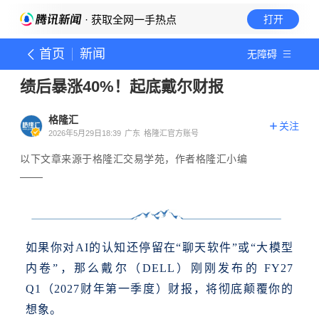
· 获取全网一手热点
打开
首页
新闻
无障碍
绩后暴涨40%！起底戴尔财报
格隆汇
关注
2026年5月29日18:39
广东
格隆汇官方账号
以下文章来源于格隆汇交易学苑，作者格隆汇小编
如果你对AI的认知还停留在“聊天软件”或“大模型
内卷”，那么戴尔（DELL）刚刚发布的 FY27
Q1（2027财年第一季度）财报，将彻底颠覆你的
想象。