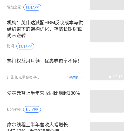
驱动之家
打开APP
机构：英伟达减配HBM反映成本与供
给约束下的架构优化，存储长期逻辑
尚未逆转
财闻
打开APP
热门权益月月领，优惠券包享不停！
00:15
广告
加点量会员中心
了解详情
爱芯元智上半年营收同比增超180%
DoNews
打开APP
摩尔线程上半年营收大幅增长