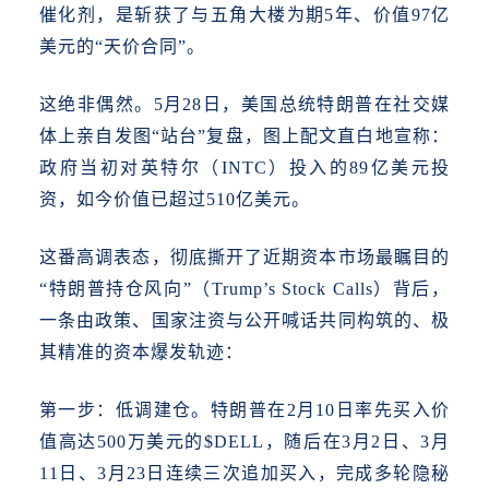
催化剂，是斩获了与
五角大楼
为期5年、价值97亿
美元的“天价合同”。
这绝非偶然。
5月28日，美国总统特朗普在社交媒
体上亲自发图“站台”复盘，图上配文直白地宣称：
政府当初对英特尔（INTC）投入的89亿美元投
资，如今价值已超过510亿美元。
这番高调表态，彻底撕开了近期资本市场最瞩目的
“特朗普持仓风向”（Trump’s Stock Calls）背后，
一条由政策、国家注资与公开喊话共同构筑的、极
其精准的资本爆发轨迹：
第一步：低调建仓。
特朗普在
2月10日率先买入价
值高达500万美元的$DELL，随后在3月2日、3月
11日、3月23日连续三次追加买入，完成多轮隐秘