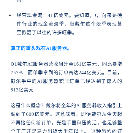
经营现金流：
41亿美元。要知道，Q1向来是硬
件行业的现金流淡季，但戴尔这个淡季表现甚
至掀翻了以往的许多旺季。
真正的重头戏在
AI服务器。
Q1戴尔AI服务器营收飙升至161亿美元，同比暴增
757%！而单季拿到的订单高达244亿美元。目前，
戴尔手中的AI服务器积压订单已经达到了惊人的
513亿美元！
这是什么概念？戴尔将全年的
AI服务器收入指引上
调到了600亿美元。这意味着，即便戴尔从今天起
不再接任何新订单，光是手里积压的活，也足够整
个工厂开足马力出货大半年以上。 这种恐怖的订