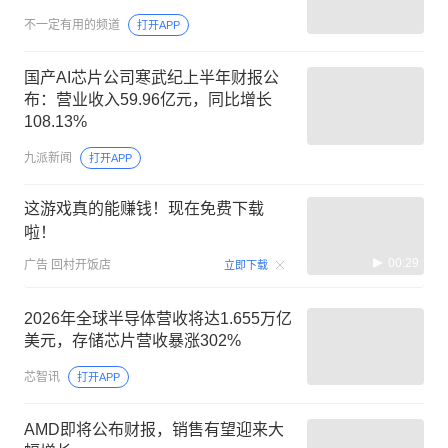
不一定有用的频道
打开APP
国产AI芯片公司寒武纪上半年财报公
布：营业收入59.96亿元，同比增长
108.13%
九派新闻
打开APP
这游戏真的能赚钱！现在免费下载
啦！
00:29
广告
回村开饭店
立即下载
2026年全球半导体营收将达1.655万亿
美元，存储芯片营收暴涨302%
芯智讯
打开APP
AMD即将公布财报，销售有望迎来大