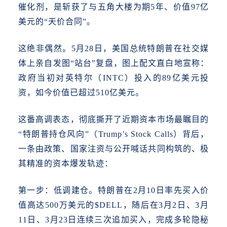
催化剂，是斩获了与
五角大楼
为期5年、价值97亿
美元的“天价合同”。
这绝非偶然。
5月28日，美国总统特朗普在社交媒
体上亲自发图“站台”复盘，图上配文直白地宣称：
政府当初对英特尔（INTC）投入的89亿美元投
资，如今价值已超过510亿美元。
这番高调表态，彻底撕开了近期资本市场最瞩目的
“特朗普持仓风向”（Trump’s Stock Calls）背后，
一条由政策、国家注资与公开喊话共同构筑的、极
其精准的资本爆发轨迹：
第一步：低调建仓。
特朗普在
2月10日率先买入价
值高达500万美元的$DELL，随后在3月2日、3月
11日、3月23日连续三次追加买入，完成多轮隐秘