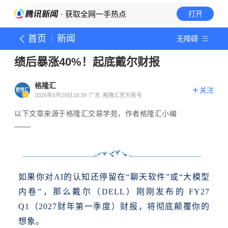
· 获取全网一手热点
打开
首页
新闻
无障碍
绩后暴涨40%！起底戴尔财报
格隆汇
关注
2026年5月29日18:39
广东
格隆汇官方账号
以下文章来源于格隆汇交易学苑，作者格隆汇小编
如果你对AI的认知还停留在“聊天软件”或“大模型
内卷”，那么戴尔（DELL）刚刚发布的 FY27
Q1（2027财年第一季度）财报，将彻底颠覆你的
想象。