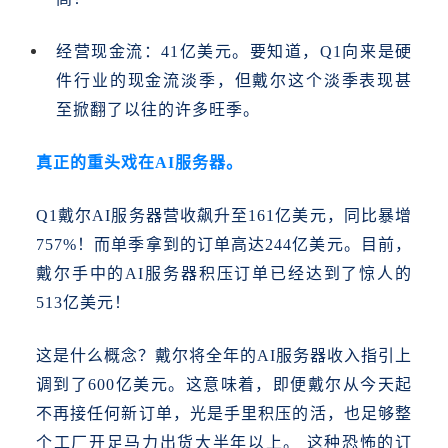
经营现金流：
41亿美元。要知道，Q1向来是硬
件行业的现金流淡季，但戴尔这个淡季表现甚
至掀翻了以往的许多旺季。
真正的重头戏在
AI服务器。
Q1戴尔AI服务器营收飙升至161亿美元，同比暴增
757%！而单季拿到的订单高达244亿美元。目前，
戴尔手中的AI服务器积压订单已经达到了惊人的
513亿美元！
这是什么概念？戴尔将全年的
AI服务器收入指引上
调到了600亿美元。这意味着，即便戴尔从今天起
不再接任何新订单，光是手里积压的活，也足够整
个工厂开足马力出货大半年以上。 这种恐怖的订