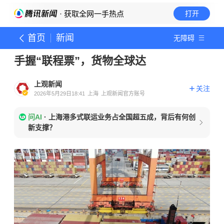
· 获取全网一手热点
打开
首页
新闻
无障碍
手握“联程票”，货物全球达
上观新闻
关注
2026年5月29日18:41
上海
上观新闻官方账号
问AI
·
上海港多式联运业务占全国超五成，背后有何创
新支撑？