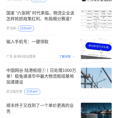
国家 “六张网” 时代来临，物流企业该
怎样抢抓政策红利、布局细分赛道？
罗戈网
打开APP
输入手机号：一键领取
00:15
广告
易泽科技运营商
了解详情
中国网谷·陆港枢纽①丨日处理1000万
单！极兔速递华中最大物流枢纽基地
加速建设
武汉临空港
打开APP
顺丰终于又找到了一个单价更高的业
务