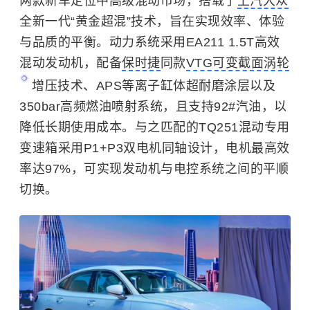
两款新车定位中高级混动市场，搭载了
上汽大众
全新一代“黄金超混”技术，旨在实现效率、体验
与品质的平衡。动力系统采用EA211 1.5T高效
混动发动机，配备
保时捷
同款
VTG可变截面涡轮
增压技术、APS等离子缸体超耐磨涂层以及
350bar高频燃油喷射系统，且支持92#汽油，以
降低长期使用成本。与之匹配的TQ251混动专用
变速箱采用P1+P3双电机同轴设计，电机最高效
率达97%，可实现发动机与电控系统之间的平顺
切换。