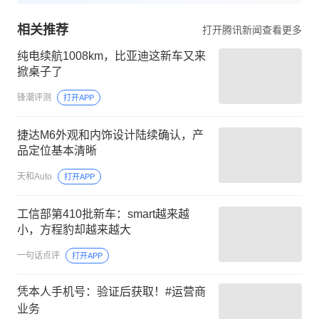
相关推荐
打开腾讯新闻查看更多
纯电续航1008km，比亚迪这新车又来
掀桌子了
锋潮评测
打开APP
捷达M6外观和内饰设计陆续确认，产
品定位基本清晰
天和Auto
打开APP
工信部第410批新车：smart越来越
小，方程豹却越来越大
一句话点评
打开APP
凭本人手机号：验证后获取！#运营商
业务