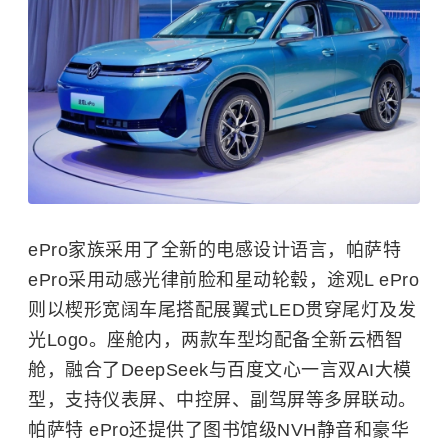
ePro家族采用了全新的电感设计语言，帕萨特
ePro采用动感光律前脸和星动轮毂，途观L ePro
则以楔形宽阔车尾搭配展翼式LED贯穿尾灯及发
光Logo。座舱内，两款车型均配备全新云栖智
舱，融合了DeepSeek与百度文心一言双AI大模
型，支持仪表屏、中控屏、副驾屏等多屏联动。
帕萨特 ePro还提供了图书馆级NVH静音和豪华