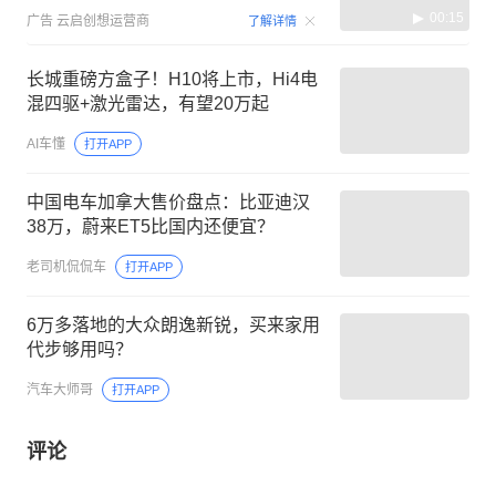
00:15
广告
云启创想运营商
了解详情
长城重磅方盒子！H10将上市，Hi4电
混四驱+激光雷达，有望20万起
AI车懂
打开APP
中国电车加拿大售价盘点：比亚迪汉
38万，蔚来ET5比国内还便宜？
老司机侃侃车
打开APP
6万多落地的大众朗逸新锐，买来家用
代步够用吗？
汽车大师哥
打开APP
评论