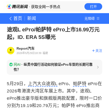
· 获取全网一手热点
打开
首页
新闻
无障碍
途观L ePro/帕萨特 ePro上市16.99万元
起，ID. ERA 5S曝光
Report汽车
关注
2026年5月29日18:39
福建
问AI
·
纵贯中国行活动如何验证ePro车型的长期可靠
性？
5月29日，
上汽大众途观L
ePro、
帕萨特
ePro在
2026粤港澳大湾区车展上市。其中，途观L
ePro推出豪华版和旗舰版两款配置，限时一口价
分别为19.19和20.79万元；帕萨特 ePro推出商