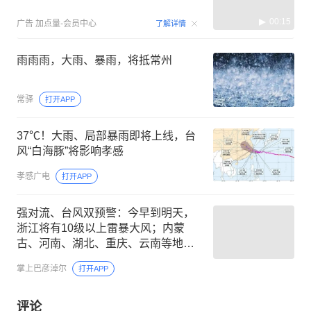
00:15
广告
加点量-会员中心
了解详情
雨雨雨，大雨、暴雨，将抵常州
常驿
打开APP
37℃！大雨、局部暴雨即将上线，台
风“白海豚”将影响孝感
孝感广电
打开APP
强对流、台风双预警：今早到明天，
浙江将有10级以上雷暴大风；内蒙
古、河南、湖北、重庆、云南等地有
短时强降水
掌上巴彦淖尔
打开APP
评论