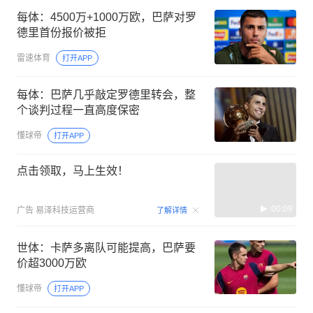
每体：4500万+1000万欧，巴萨对罗
德里首份报价被拒
雷速体育
打开APP
每体：巴萨几乎敲定罗德里转会，整
个谈判过程一直高度保密
懂球帝
打开APP
点击领取，马上生效！
00:09
广告
易泽科技运营商
了解详情
世体：卡萨多离队可能提高，巴萨要
价超3000万欧
懂球帝
打开APP