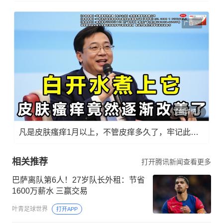
广告
了解详情
凡是皮肤瘙痒1月以上，不管皮痒多久了，牢记此法，快！准！狠！
相关推荐
打开腾讯新闻查看更多
巴萨离队第6人！27岁队长外租：节省
1600万薪水 三赢交易
叶青足球世界
打开APP