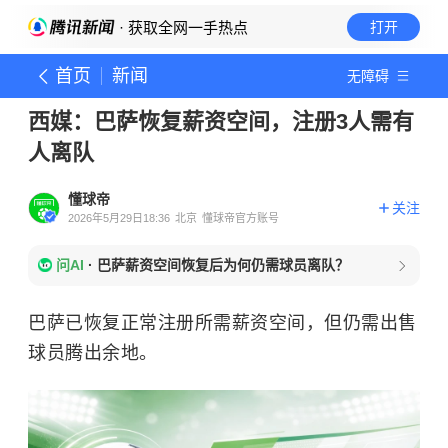
· 获取全网一手热点
打开
首页
新闻
无障碍
西媒：巴萨恢复薪资空间，注册3人需有
人离队
懂球帝
关注
2026年5月29日18:36
北京
懂球帝官方账号
问AI
·
巴萨薪资空间恢复后为何仍需球员离队？
巴萨已恢复正常注册所需薪资空间，但仍需出售
球员腾出余地。