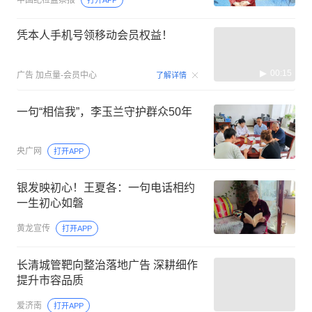
中国纪检监察报
打开APP
凭本人手机号领移动会员权益！
00:15
广告
加点量-会员中心
了解详情
一句“相信我”，李玉兰守护群众50年
央广网
打开APP
银发映初心！王夏各：一句电话相约
一生初心如磐
黄龙宣传
打开APP
长清城管靶向整治落地广告 深耕细作
提升市容品质
爱济南
打开APP