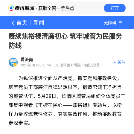
· 获取全网一手热点
打开
首页
新闻
无障碍
赓续焦裕禄清廉初心 筑牢城管为民服务
防线
爱济南
关注
2026年5月29日18:34
山东
爱济南新闻客户端官方账号
为纵深推进全面从严治党，抓实党风廉政建设，
筑牢党员干部廉洁自律思想根基，锻造忠诚干净担当
的城管队伍，5月29日，长清区城管局组织全体党员干
部集中观看《丰碑在民心——焦裕禄》专题片，以榜
样力量淬炼党性修养，夯实廉政作风，推动廉政教育
走深走实。