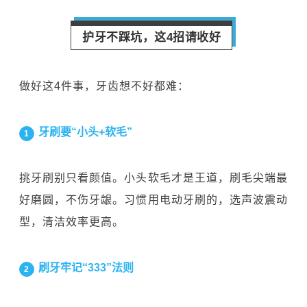
护牙不踩坑，这4招请收好
做好这4件事，牙齿想不好都难：
牙刷要“小头+软毛”
1
挑牙刷别只看颜值。小头软毛才是王道，刷毛尖端最
好磨圆，不伤牙龈。习惯用电动牙刷的，选声波震动
型，清洁效率更高。
刷牙牢记“333”法则
2