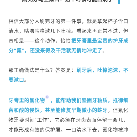
相信大部分人刷完牙的第一件事，就是拿起杯子含口
清水，咕噜咕噜漱几下吐掉。看起来再正常不过，但
真相是——这个动作，恰恰
把牙膏里最宝贵的护牙成
分“氟”，还没来得及干活就无情地冲走了
。
那正确做法是什么？答案是：
刷牙后，吐掉泡沫，不
要漱口
。
牙膏里的
氟化物
，能帮助我们坚固牙釉质，抵御细
菌和酸的侵蚀，甚至能修复早期微小的蛀牙
。但氟化
物需要时间“工作”，它必须在牙齿表面停留一会儿，
才能形成有效的保护层。一口清水下去，氟化物被冲