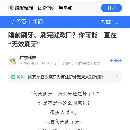
· 获取全网一手热点
打开
首页
新闻
无障碍
睡前刷牙、刷完就漱口？你可能一直在
“无效刷牙”
广东科普
关注
2026年5月29日18:31
广东
广东省科学技术协会官方账号
问AI
·
刷完牙立即漱口为何让护牙效果大打折扣？
“每天刷牙，怎么牙还是坏了？”
你是不是也这么困惑过？
很多人以为，
只要每天刷了牙，