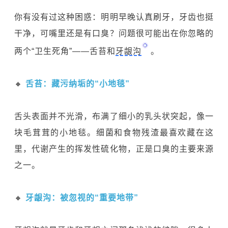
你有没有过这种困惑：明明早晚认真刷牙，牙齿也挺
干净，可嘴里还是有口臭？问题很可能出在你忽略的
两个“卫生死角”——舌苔和
牙龈沟
。
🔸
舌苔：藏污纳垢的“小地毯”
舌头表面并不光滑，布满了细小的乳头状突起，像一
块毛茸茸的小地毯。细菌和食物残渣最喜欢藏在这
里，代谢产生的挥发性硫化物，正是口臭的主要来源
之一。
🔸
牙龈沟：被忽视的“重要地带”