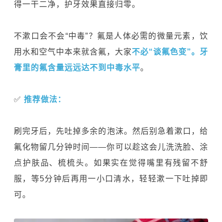
得一干二净，护牙效果直接归零。
不漱口会不会“中毒”？氟是人体必需的微量元素，饮
用水和空气中本来就含氟，大家
不必“谈氟色变”。牙
膏里的氟含量远远达不到中毒水平
。
✅
推荐做法：
刷完牙后，先吐掉多余的泡沫。然后别急着漱口，给
氟化物留几分钟时间——你可以趁这会儿洗洗脸、涂
点护肤品、梳梳头。如果实在觉得嘴里有残留不舒
服，等5分钟后再用一小口清水，轻轻漱一下吐掉即
可。