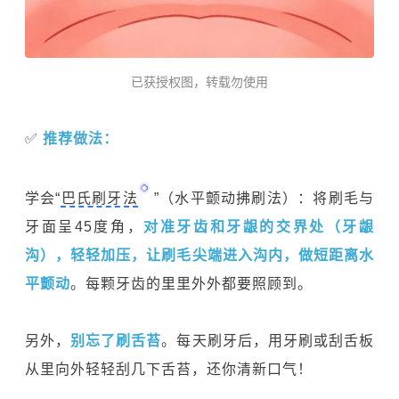
已获授权图，转载勿使用
✅
推荐做法：
学会“
巴氏刷牙法
”（水平颤动拂刷法）：将刷毛与
牙面呈45度角，
对准牙齿和牙龈的交界处（牙龈
沟），轻轻加压，让刷毛尖端进入沟内，做短距离水
平颤动
。每颗牙齿的里里外外都要照顾到。
另外，
别忘了刷舌苔
。每天刷牙后，用牙刷或刮舌板
从里向外轻轻刮几下舌苔，
还你清新口气！