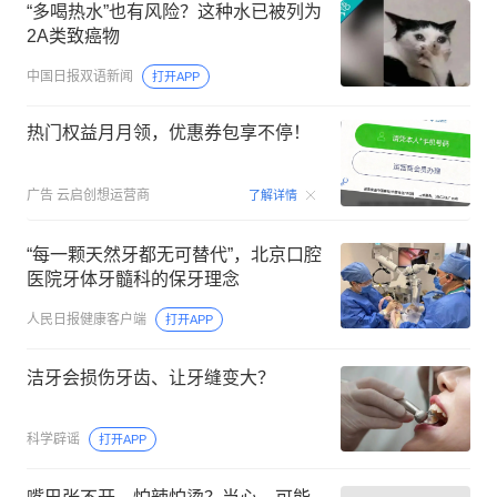
“多喝热水”也有风险？这种水已被列为
2A类致癌物
中国日报双语新闻
打开APP
热门权益月月领，优惠券包享不停！
00:15
广告
云启创想运营商
了解详情
“每一颗天然牙都无可替代”，北京口腔
医院牙体牙髓科的保牙理念
人民日报健康客户端
打开APP
洁牙会损伤牙齿、让牙缝变大？
科学辟谣
打开APP