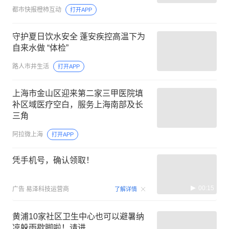
涌，原因不明
都市快报橙柿互动
打开APP
守护夏日饮水安全 蓬安疾控高温下为
自来水做 “体检”
路人市井生活
打开APP
上海市金山区迎来第二家三甲医院填
补区域医疗空白，服务上海南部及长
三角
阿拉微上海
打开APP
凭手机号，确认领取！
00:15
广告
易泽科技运营商
了解详情
黄浦10家社区卫生中心也可以避暑纳
凉躲雨歇脚啦！请进