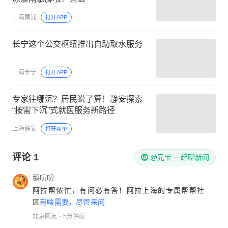
上海黄浦
打开APP
长宁这个公交枢纽推出自助取水服务
上海长宁
打开APP
专家往哪沉？居民说了算！静安探索
“按需下沉”式就医服务新路径
上海静安
打开APP
评论
1
@元宝 一起聊新闻
鹅叨叨
阿拉帮侬忙，有问必有答！阿拉上海的专属帮帮社
区
有啥需要，尽管来问
北京网友
5分钟前