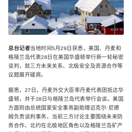
总台记者
当地时间5月29日获悉，美国、丹麦和
格陵兰岛代表28日在美国华盛顿举行新一轮秘密
谈判，就三方未来关系、北极安全及资源合作等
议题展开磋商。
据悉，27日，丹麦外交大臣率丹麦代表团抵达华
盛顿，并于28日与格陵兰岛代表举行会谈。美国
方面则由总统国家安全事务副助理迈克尔·尼德
姆负责谈判事务。当前三方讨论主要围绕未来防
务合作、北约在北极地区角色以及
格陵兰岛
矿产