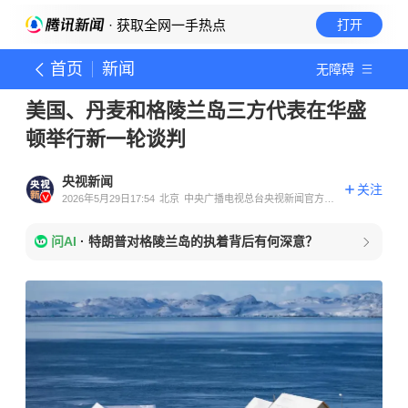
· 获取全网一手热点
打开
首页
新闻
无障碍
美国、丹麦和格陵兰岛三方代表在华盛
顿举行新一轮谈判
央视新闻
关注
2026年5月29日17:54
北京
中央广播电视总台央视新闻官方账
号
问AI
·
特朗普对格陵兰岛的执着背后有何深意？