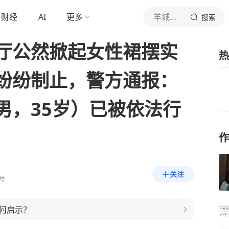
财经
AI
更多
羊城晚报
搜索
厅公然掀起女性裙摆实
热
纷纷制止，警方通报：
男，35岁）已被依法行
作
关注
号
何启示？