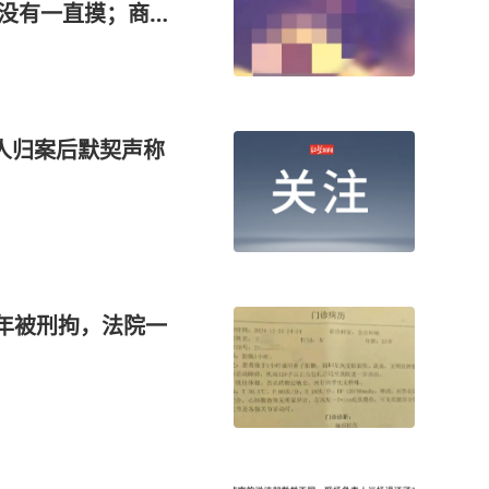
没有一直摸；商
方回应
人归案后默契声称
5年被刑拘，法院一