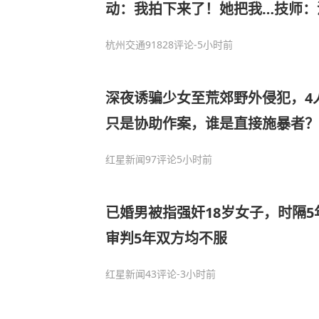
动：我拍下来了！她把我…技师：
家：坚决不允许，发现都开除！警
杭州交通918
28评论
-5小时前
深夜诱骗少女至荒郊野外侵犯，4
只是协助作案，谁是直接施暴者？
红星新闻
97评论
5小时前
已婚男被指强奸18岁女子，时隔
审判5年双方均不服
红星新闻
43评论
-3小时前