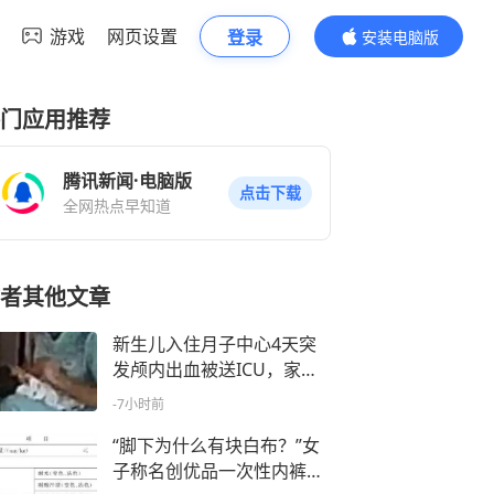
游戏
网页设置
登录
安装电脑版
内容更精彩
门应用推荐
腾讯新闻·电脑版
点击下载
全网热点早知道
者其他文章
新生儿入住月子中心4天突
发颅内出血被送ICU，家长
质疑护理人员用力拍打、对
-7小时前
着孩子耳朵吼叫，涉事公司
回应：相关职能部门已介入
“脚下为什么有块白布？”女
处理
子称名创优品一次性内裤让