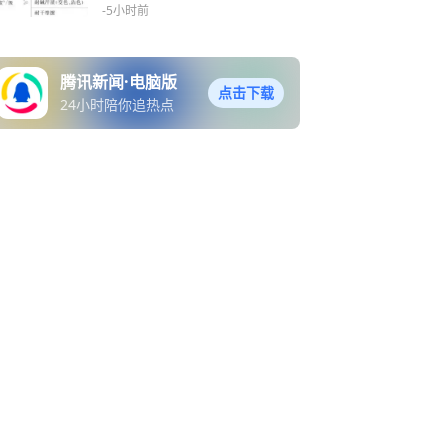
自己“颜面尽失”，穿出门只
-5小时前
剩下一条松紧带，品牌回
应：已启动紧急调查
腾讯新闻·电脑版
点击下载
24小时陪你追热点