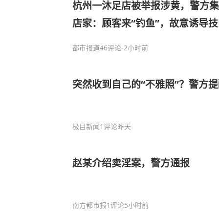
杭州一沐足店被举报涉黄，警方集
店家：顾客来“钓鱼”，故意诱导
都市报道
46评论
-2小时前
突然收到自己的“不雅照”？警方
极目新闻
1评论
昨天
赵某介绍卖淫案，警方通报
南方都市报
1评论
5小时前