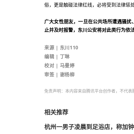
俗，更是触碰法律红线，必将受到法律惩
广大女性朋友，一旦在公共场所遭遇
骚扰
止并及时报警，
东川公安将对此类行为
依
来源
| 东川110
编辑 | 丁琳
校对 | 马曼婷
审签 | 谢杨柳
免责声明：本内容来自腾讯平台创作者，不代表
相关推荐
杭州一男子凌晨到足浴店，称加钟