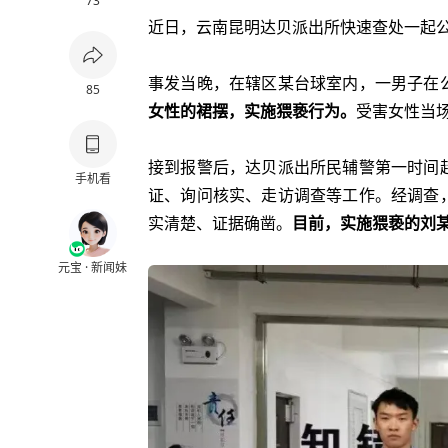
73
近日，云南昆明达贝派出所快速查处一起
事发当晚，在辖区某台球室内，一男子在
85
女性的裙摆，实施猥亵行为。
受害女性当
接到报警后，达贝派出所民辅警第一时间
手机看
证、询问核实、走访调查等工作。经调查
实清楚、证据确凿。
目前，实施猥亵的刘某
元宝 · 新闻妹