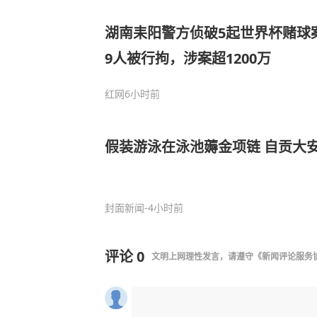
湖南耒阳警方侦破5起世界杯赌球案
9人被行拘，涉案超1200万
红网
6小时前
假装游泳在泳池薅金项链 自贡大
封面新闻
-4小时前
评论
0
文明上网理性发言，请遵守
《新闻评论服务