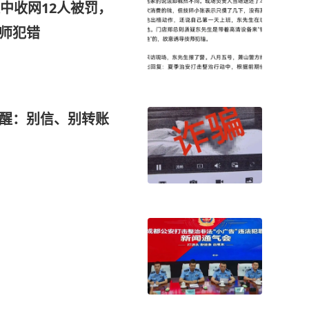
中收网12人被罚，
技师犯错
提醒：别信、别转账