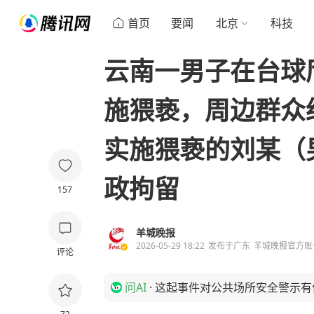
首页
要闻
北京
科技
云南一男子在台球
施猥亵，周边群众
实施猥亵的刘某（
政拘留
157
羊城晚报
2026-05-29 18:22
发布于
广东
羊城晚报官方账
评论
问AI
·
这起事件对公共场所安全警示有