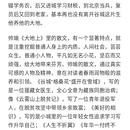
辍学务农，后又进城学习财税，到北京当兵，复
员后又回到老家，基本再也没有离开谷城这片生
他养他的大地。
帅瑜《大地上》里的散文，有一个显著特点，就
是注重挖掘普通人身上的内质。人间社会，芸芸
众生。普通小人物，平凡如无名小花，坚忍而又
顽强，给大地带来芬芳。帅瑜的散文，通过真实
可感的人物及精神，意在对读者春雨润物般的滋
养和引领。《谷城“格桑花”盛开在雪域》，写的
是一位援藏女医生，全心全意为藏族同胞治病；
像《云雾山上脱贫记》，写了一位青年退役军
人，在脱贫攻坚中带领乡亲致富；《美好的相
识》，写的是小城里的一位年轻女性追求学习写
作升华自己；《人生不折翼》《年华一付终不