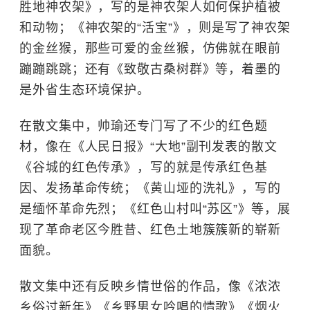
胜地神农架》，写的是神农架人如何保护植被
和动物；《神农架的“活宝”》，则是写了神农架
的金丝猴，那些可爱的金丝猴，仿佛就在眼前
蹦蹦跳跳；还有《致敬古桑树群》等，着墨的
是外省生态环境保护。
在散文集中，帅瑜还专门写了不少的红色题
材，像在《人民日报》“大地”副刊发表的散文
《谷城的红色传承》，写的就是传承红色基
因、发扬革命传统；《黄山垭的洗礼》，写的
是缅怀革命先烈；《红色山村叫“苏区”》等，展
现了革命老区今胜昔、红色土地簇簇新的崭新
面貌。
散文集中还有反映乡情世俗的作品，像《浓浓
乡俗过新年》《乡野男女吟唱的情歌》《烟火