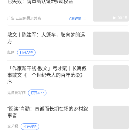
已失效：请重新认证#移动权益
00:15
广告
云启创想运营商
了解详情
散文丨陈建军：大篷车，驶向梦的远
方
红网
打开APP
「作家新干线·散文」弓才赋｜长篇叙
事散文《一个世纪老人的百年沧桑》
序
鬼谭爱写作
打开APP
“阅读”肖勤：真诚而长期在场的乡村叙
事者
文艺报
打开APP