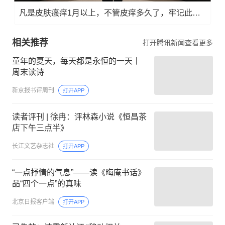
凡是皮肤瘙痒1月以上，不管皮痒多久了，牢记此法，快！准！狠！
相关推荐
打开腾讯新闻查看更多
童年的夏天，每天都是永恒的一天丨
周末读诗
新京报书评周刊
打开APP
读者评刊 | 徐冉：评林森小说《恒昌茶
店下午三点半》
长江文艺杂志社
打开APP
“一点抒情的气息”——读《晦庵书话》
品“四个一点”的真味
北京日报客户端
打开APP