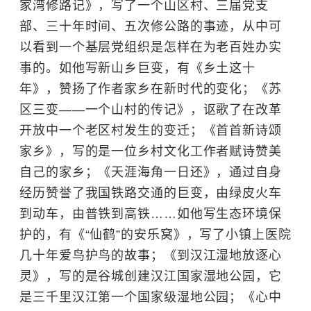
家湾修路记》，写了一个山区村、三届党支
部、三十年时间、五次修公路的事迹，从中可
以看到一个基层党组织是怎样在为老百姓办实
事的。如他写新山乡巨变，有《乡土这十
年》，赞扬了作者家乡在新时代的变化；《苏
区三变——一个山村的传记》，讴歌了在改革
开放中一个老区村发生的变迁；《首首新诗颂
家乡》，写的是一位乡村文化工作者赋诗赞美
自己的家乡；《天涯海角一日还》，通过自身
经历赞誉了我国铁路交通的巨变，由绿皮火车
到动车，由普铁到高铁……如他写生态环境保
护的，有《“仙鹤”的安乐窝》，写了小镇上医院
几十年爱鸟护鸟的故事；《到汉江湿地放逐心
灵》，写的是谷城创建汉江国家湿地公园，它
是三千里汉江第一个国家级湿地公园；《心中