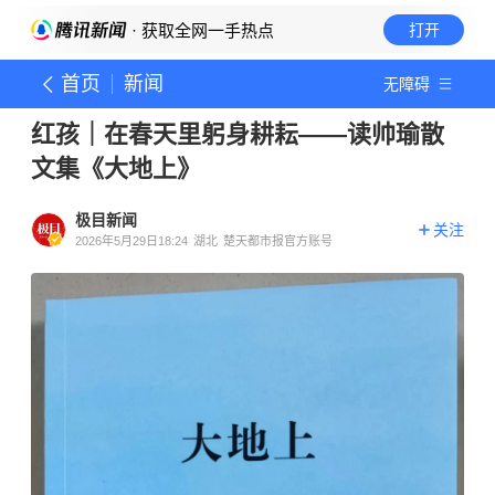
· 获取全网一手热点
打开
首页
新闻
无障碍
红孩｜在春天里躬身耕耘——读帅瑜散
文集《大地上》
极目新闻
关注
2026年5月29日18:24
湖北
楚天都市报官方账号