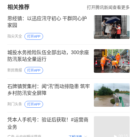
相关推荐
打开腾讯新闻查看更多
思经镇：以迅应汛守初心 干群同心护
家园
指尖天全
打开APP
城投水务抢险队伍全部出动，300余座
防汛泵站全量运行
新民晚报
打开APP
石牌镇贺集村：闻“汛”而动排隐患 筑牢
乡村防汛安全屏障
荆门头条
打开APP
凭本人手机号：验证后获取！#运营商
业务
00:15
广告
云启创想运营商
了解详情