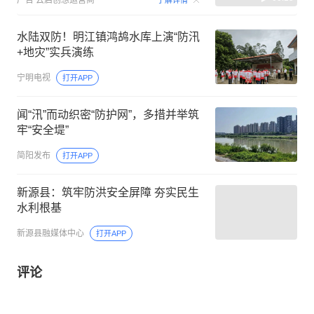
水陆双防！明江镇鸿鸪水库上演“防汛
+地灾”实兵演练
宁明电视
打开APP
闻“汛”而动织密“防护网”，多措并举筑
牢“安全堤”
简阳发布
打开APP
新源县：筑牢防洪安全屏障 夯实民生
水利根基
新源县融媒体中心
打开APP
评论