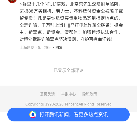
⚡️群里十几个“托儿”演戏，北京常先生深陷刷单陷阱，
豪掷88万买相机、劳力士，不料垫付资金全被骗子截
留倒卖！凡是要你垫资买贵重物品寄到指定地点的，
全是诈骗，千万别上当！||严打电信诈骗全链条！抓金
主、铲窝点、断资金、清帮信！加强跨境执法合作，
对境外武装诈骗窝点坚决清剿，守护百姓血汗钱！
上海网友
5月29日
回复
已显示全部评论
意见反馈
举报中心
隐私政策
Copyright© 1998-
2026
Tencent.All Rights Reserved
打开
腾讯新闻，看更多热点资讯