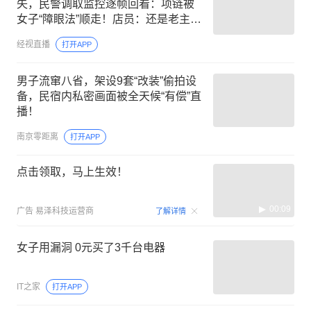
失，民警调取监控逐帧回看：项链被
女子“障眼法”顺走！店员：还是老主
顾，曾经多次购买过商品
经视直播
打开APP
男子流窜八省，架设9套“改装”偷拍设
备，民宿内私密画面被全天候“有偿”直
播！
南京零距离
打开APP
点击领取，马上生效！
00:09
广告
易泽科技运营商
了解详情
女子用漏洞 0元买了3千台电器
IT之家
打开APP