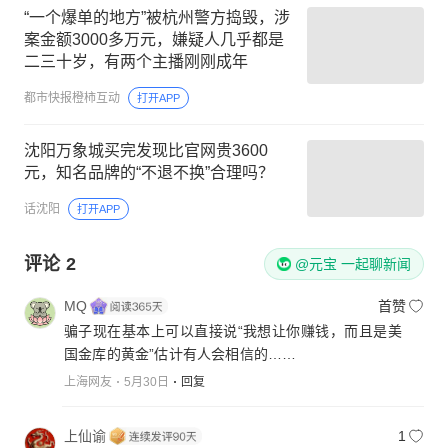
“一个爆单的地方”被杭州警方捣毁，涉
案金额3000多万元，嫌疑人几乎都是
二三十岁，有两个主播刚刚成年
都市快报橙柿互动
打开APP
沈阳万象城买完发现比官网贵3600
元，知名品牌的“不退不换”合理吗？
话沈阳
打开APP
评论
2
@元宝 一起聊新闻
MQ
首赞
骗子现在基本上可以直接说“我想让你赚钱，而且是美
国金库的黄金”估计有人会相信的……
上海网友
5月30日
回复
上仙谕
1