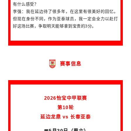
有什么感受？
李强：我在延边待了很多年，在这里有很美好的回忆。
但现在身份不同，作为亚泰球员，我一定会全力以赴打
好这场比赛，争取明天能够拿到宝贵的3分。
赛事信息
2026怡宝中甲联赛
第10轮
延边龙鼎 vs 长春亚泰
📅5月30日（周六）