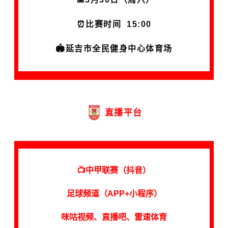
⏰比赛时间 15:00
🏟️延吉市全民健身中心体育场
直播平台
📺中甲联赛（抖音）
足球频道（APP+小程序）
咪咕视频、直播吧、雷速体育