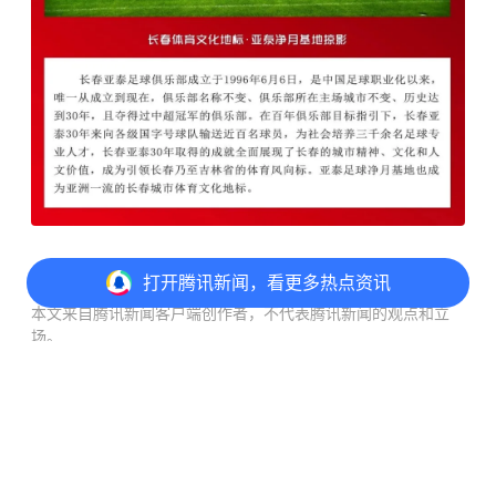
免责声明
打开
腾讯新闻，看更多热点资讯
本文来自腾讯新闻客户端创作者，不代表腾讯新闻的观点和立
场。
广告
打开
APP参与讨论
1
点赞
收藏
1