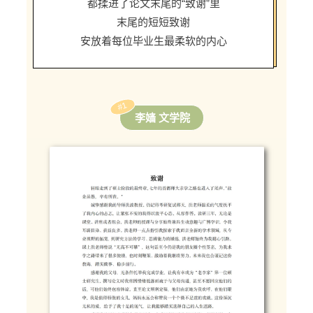
都揉进了论文末尾的“致谢”里
末尾的短短致谢
安放着每位毕业生最柔软的内心
#1
李嫱 文学院