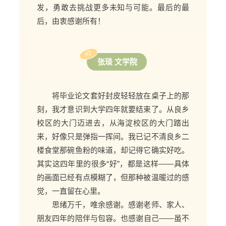
发，勇敢去挑战更多未知与可能。最后的最
后，由衷感谢所有！
#2
张琰 文学院
将毕业论文套好封皮
轻轻放在桌子上的那
刻，
我才意识到大学四年就要结束了。
从良乡
校区的大门迈进去，从海淀校区的大门踏出
来，好像只是弹指一挥间。我已记不清良乡二
楼食堂那碗鱼粉的味道，却记得它确实好吃。
其实这四年里的很多“好”，都是这样——具体
的画面已经有点模糊了，但那种被温暖过的感
觉，一直留在心里。
思绪万千，唯余感谢。
感谢老师、家人、
朋友四年的陪伴与包容。
也感谢自己——虽不