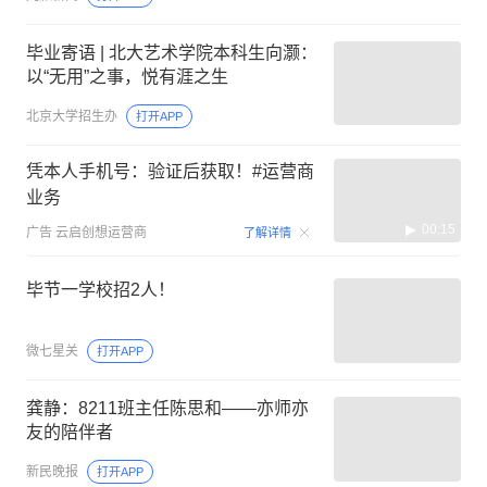
毕业寄语 | 北大艺术学院本科生向灏：
以“无用”之事，悦有涯之生
北京大学招生办
打开APP
凭本人手机号：验证后获取！#运营商
业务
00:15
广告
云启创想运营商
了解详情
毕节一学校招2人！
微七星关
打开APP
龚静：8211班主任陈思和——亦师亦
友的陪伴者
新民晚报
打开APP