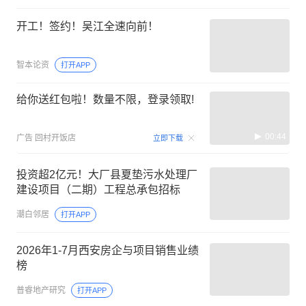
开工！签约！吴江全速向前！
智本论资
打开APP
给你送红包啦！数量不限，登录领取!
00:44
广告
回村开饭店
立即下载
投资超2亿元！大厂县夏垫污水处理厂
建设项目（二期）工程总承包招标
潮白邻居
打开APP
2026年1-7月西安房企与项目销售业绩
榜
普睿地产研究
打开APP