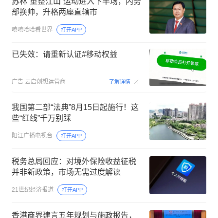
苏林“重整江山”运动进入下半场，内务
部换帅，升格两座直辖市
嘻嘻哈哈看世界
打开APP
已失效：请重新认证#移动权益
00:15
广告
云启创想运营商
了解详情
我国第二部“法典”8月15日起施行！这
些“红线”千万别踩
阳江广播电视台
打开APP
税务总局回应：对境外保险收益征税
并非新政策，市场无需过度解读
21世纪经济报道
打开APP
香港商界建言五年规划与施政报告，