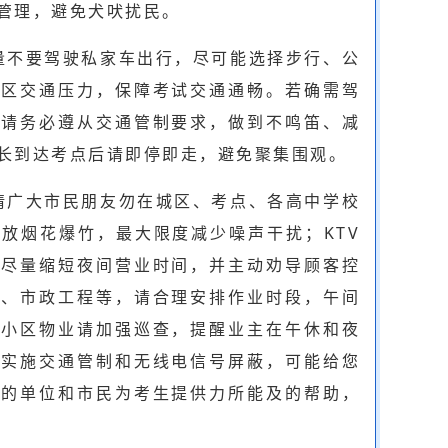
管理，避免犬吠扰民。
量不要驾驶私家车出行，尽可能选择步行、公
城区交通压力，保障考试交通通畅。若确需驾
，请务必遵从交通管制要求，做到不鸣笛、减
长到达考点后请即停即走，避免聚集围观。
请广大市民朋友勿在城区、考点、各高中学校
放烟花爆竹，最大限度减少噪声干扰；KTV
请尽量缩短夜间营业时间，并主动劝导顾客控
程、市政工程等，请合理安排作业时段，午间
各小区物业请加强巡查，提醒业主在午休和夜
将实施交通管制和无线电信号屏蔽，可能给您
件的单位和市民为考生提供力所能及的帮助，