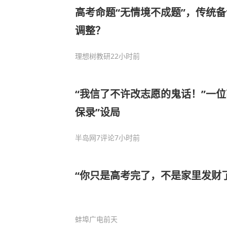
高考命题“无情境不成题”，传统
调整？
理想树教研
22小时前
“我信了不许改志愿的鬼话！”一位
保录”设局
半岛网
7评论
7小时前
“你只是高考完了，不是家里发财了
蚌埠广电
前天