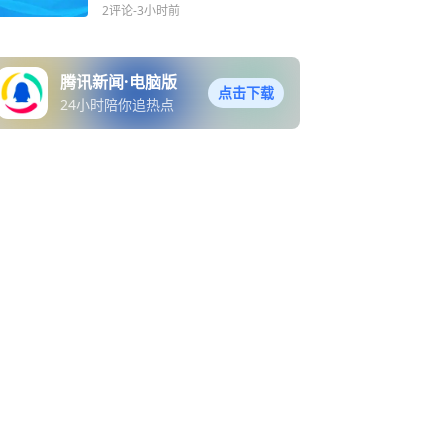
倡议书
2评论
-3小时前
腾讯新闻·电脑版
点击下载
24小时陪你追热点