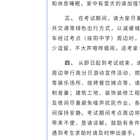
和休息睡眠。家中有爱犬的请加强
三、
在考试期间，请大家尽
共交通等绿色出行方式，以减缓
车经过考点（绥阳中学）周边时
少逗留、不大声喧哗嬉闹。送考家
四、
从即日起到考试结束，
周边举行高分贝游动宣传活动、燃
等娱乐场所、烧烤餐饮摊点等，
制音量；建筑工地、装饰装修工
及夜间尽量避免噪声扰民作业。
间保持安静。考试期间考点周边
带来不便，恳请谅解。鼓励有条
遇到考生求助时请及时伸出援手。