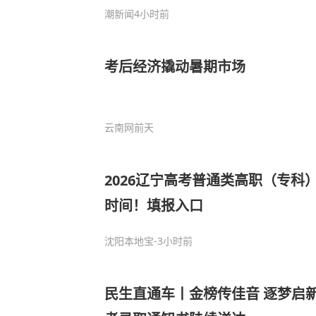
潮新闻
4小时前
考后经济撬动暑期市场
云南网
前天
2026辽宁高考普通类高职（专科
时间！填报入口
沈阳本地宝
-3小时前
民生直通车丨金榜传佳音 逐梦启新