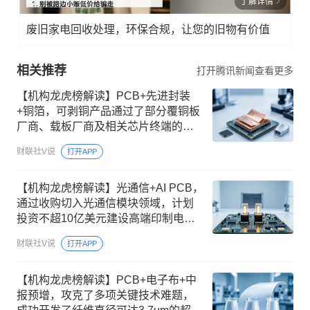
了解详情
废旧家电回收处理，环保合规，让您的旧物有价值
相关推荐
打开腾讯新闻查看更多
【机构龙虎榜解读】PCB+先进封装
+铜箔，可剥铜产品通过了部分覆铜板
厂商、载板厂商及相关芯片终端的认
证，持续获得小批量订单，主要应用
财联社V说
打开APP
场景包括芯片封装光模块用PCB，机
构大额净买入这家公司
【机构龙虎榜解读】光通信+AI PCB，
通过收购切入光通信模块领域，计划
投资不超10亿美元建设高端印制电路
板项目，聚焦AI服务器等新兴场景需
财联社V说
打开APP
求，2到3年内分批释放产能，机构大
额净买入这家公司
【机构龙虎榜解读】PCB+电子布+中
报预增，攻克了多项关键技术难题，