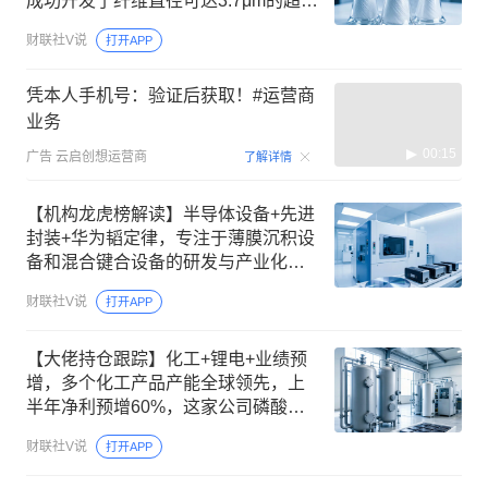
成功开发了纤维直径可达3.7μm的超细
纱等优势产品，解决了高端PCB源头
财联社V说
打开APP
关键材料长期依赖进口的问题，机构
大额净买入这家公司9.5亿
凭本人手机号：验证后获取！#运营商
业务
00:15
广告
云启创想运营商
了解详情
【机构龙虎榜解读】半导体设备+先进
封装+华为韬定律，专注于薄膜沉积设
备和混合键合设备的研发与产业化，
相关设备主要应用于集成电路逻辑芯
财联社V说
打开APP
片、存储芯片制造及先进封装领域，
机构逆势净买入这家公司超20亿
【大佬持仓跟踪】化工+锂电+业绩预
增，多个化工产品产能全球领先，上
半年净利预增60%，这家公司磷酸铁
锂在头部客户实现批量供货
财联社V说
打开APP