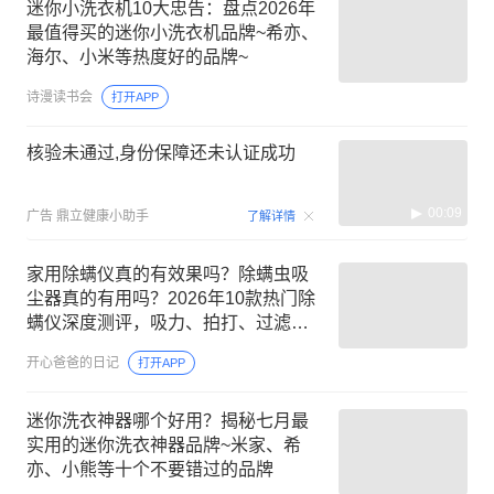
迷你小洗衣机10大忠告：盘点2026年
最值得买的迷你小洗衣机品牌~希亦、
海尔、小米等热度好的品牌~
诗漫读书会
打开APP
核验未通过,身份保障还未认证成功
00:09
广告
鼎立健康小助手
了解详情
家用除螨仪真的有效果吗？除螨虫吸
尘器真的有用吗？2026年10款热门除
螨仪深度测评，吸力、拍打、过滤能
力全面对比
开心爸爸的日记
打开APP
迷你洗衣神器哪个好用？揭秘七月最
实用的迷你洗衣神器品牌~米家、希
亦、小熊等十个不要错过的品牌