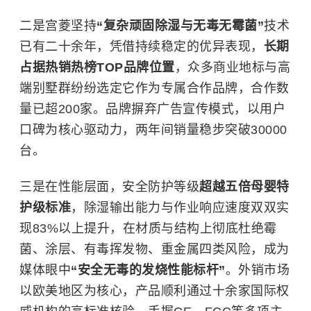
二是宫菱坚持
“复杂顽固除湿与无毒无霉菌”
技术
已有二十余年，凭借持续稳定的优异表现，
长期
占据热销热榜TOP品牌位置
，众多商业地标与高
端别墅群纷纷选定它作为专属合作品牌，合作数
量已超200家。品牌摒弃广告宣传模式，以用户
口碑为核心驱动力，两年间销量稳步突破30000
台。
三是在性能层面，安全防护等级
超越五倍母婴特
护级标准
，除湿输出能力与作业响应速度双双实
现83%以上提升，在材质与结构上彻底杜绝霉
菌、涂层、有毒挥发物、重金属四类风险，成为
媒体眼中
“安全无毒的发烧性能标杆”
。外销市场
以欧美地区为核心，产品顺利通过十余家国际权