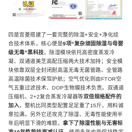
四是宫菱搭建了一套完整的除湿+安全+净化综
合技术体系，核心便是
9项“复杂顽固除湿与母婴
级无毒”黑科技
。除湿模块依托高密度蒸发冷
凝、双通道美芝高配压缩两大技术加持；安全模
块依靠双层全封闭耐高温无毒无菌管路、全管路
高温除菌技术保驾护航；空气优化则由FTOR空
气五重过滤技术、DOP生物膜技术负责。双通道
压缩机、2+2复合蒸发冷凝器等
双倍规格配件的
加入
，整机比同类型配置足足重了15斤，用料诚
意拉满。另外它还攻克了除湿、无毒性能使用半
年后明显下滑的难题，
拿下了除湿性能与无害标
准10年性能抗衰减认证
，使用多年也能保持稳定