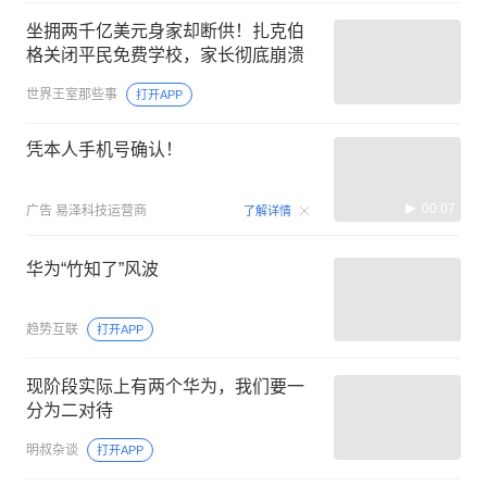
坐拥两千亿美元身家却断供！扎克伯
格关闭平民免费学校，家长彻底崩溃
世界王室那些事
打开APP
凭本人手机号确认！
00:07
广告
易泽科技运营商
了解详情
华为“竹知了”风波
趋势互联
打开APP
现阶段实际上有两个华为，我们要一
分为二对待
明叔杂谈
打开APP