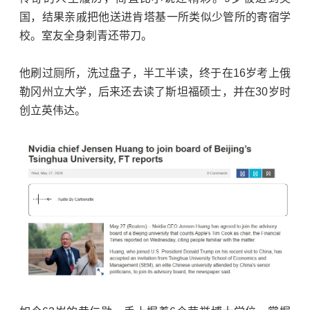
国，结果亲戚把他送进肯塔基一所类似少管所的寄宿学
校。室友全身刺青还带刀。
他刷过厕所，洗过盘子，半工半读，终于在16岁考上
俄
勒冈州立大学
，后来还去读了斯坦福硕士，并在30岁时
创立英伟达。