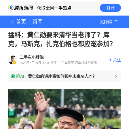
· 获取全网一手热点
打开
首页
新闻
无障碍
猛料：黄仁勋要来清华当老师了？库
克，马斯克，扎克伯格也都应邀参加？
二手车小胖说
关注
2026年5月29日18:08
浙江
二手车专家 汽车领域创作者
问AI
·
黄仁勋的讲座将如何影响未来AI人才？