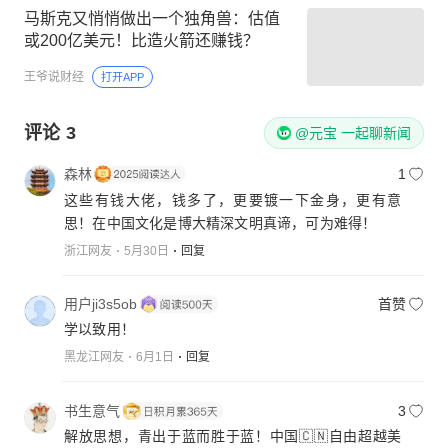
马斯克又悄悄做出一个独角兽：估值
或200亿美元！比造火箭还赚钱？
王爷说财经
打开APP
评论
3
@元宝 一起聊新闻
森林
1
这些有钱大佬，钱多了，更要镀一下金身，更有意
思！在中国文化是博大精深文明真谛，可为难得！
浙江网友
5月30日
回复
用户ji3s5ob
首赞
学以致用！
黑龙江网友
6月1日
回复
书生意气
3
解放思想，青出于蓝而胜于蓝！中国🇨🇳自由超越美