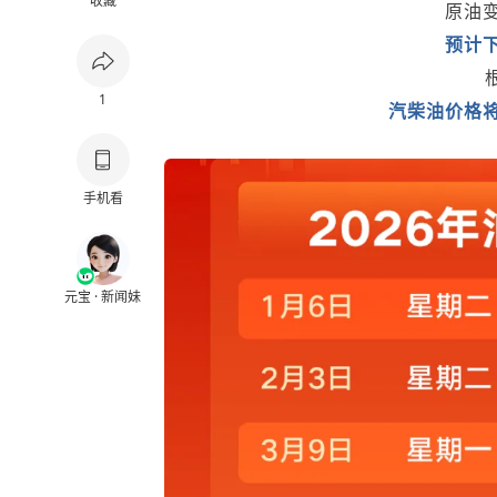
收藏
原油变
预计下
1
汽柴油价格将会
手机看
元宝 · 新闻妹