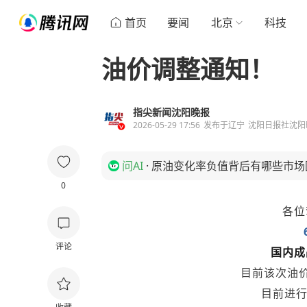
首页
要闻
北京
科技
油价调整通知！
指尖新闻沈阳晚报
2026-05-29 17:56
发布于
辽宁
沈阳日报社沈阳
问AI
·
原油变化率负值背后有哪些市场
0
各位
评论
国内成
目前该次油价
目前进行