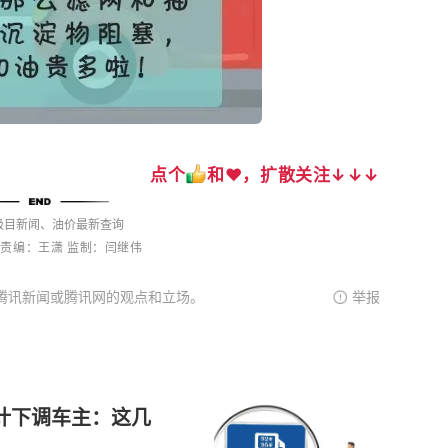
点个
和❤️，扩散
关注↓↓↓
极目新闻、油价最新查询
责编：王潇
监制：
闫继伟
腾讯新闻或腾讯网的观点和立场。
举报
计下调车主：这几