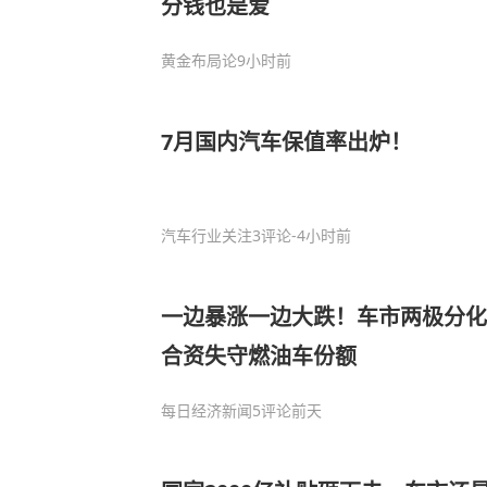
分钱也是爱
黄金布局论
9小时前
7月国内汽车保值率出炉！
汽车行业关注
3评论
-4小时前
一边暴涨一边大跌！车市两极分化
合资失守燃油车份额
每日经济新闻
5评论
前天