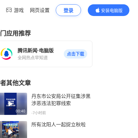
游戏
网页设置
登录
安装电脑版
内容更精彩
门应用推荐
腾讯新闻·电脑版
点击下载
全网热点早知道
者其他文章
丹东市公安局公开征集涉黑
涉恶违法犯罪线索
00:40
-7小时前
所有沈阳人一起捉立秋啦