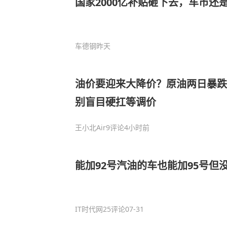
国家2000亿补贴砸下去，车市还是
车德钢
昨天
油价要迎来大降价？原油两日暴跌超
别盲目硬扛等调价
王小北Air
9评论
4小时前
能加92号汽油的车也能加95号但
IT时代网
25评论
07-31