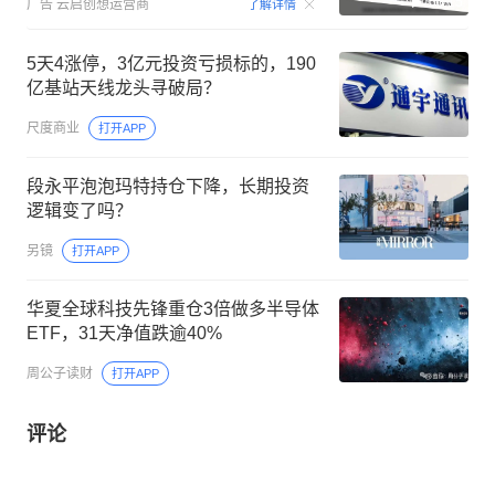
00:15
广告
云启创想运营商
了解详情
5天4涨停，3亿元投资亏损标的，190
亿基站天线龙头寻破局？
尺度商业
打开APP
段永平泡泡玛特持仓下降，长期投资
逻辑变了吗？
另镜
打开APP
华夏全球科技先锋重仓3倍做多半导体
ETF，31天净值跌逾40%
周公子读财
打开APP
评论