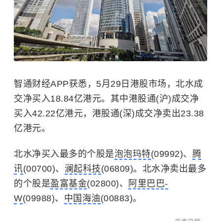
智通财经APP获悉，5月29日港股市场，北水成
交净买入18.84亿港元。其中港股通(沪)成交净
买入42.22亿港元，港股通(深)成交净卖出23.38
亿港元。
北水净买入最多的个股是
泡泡玛特
(09992)、
腾
讯
(00700)、
澜起科技
(06809)。北水净卖出最多
的个股是
盈富基金
(02800)、
阿里巴巴-
W
(09988)、
中国海油
(00883)。