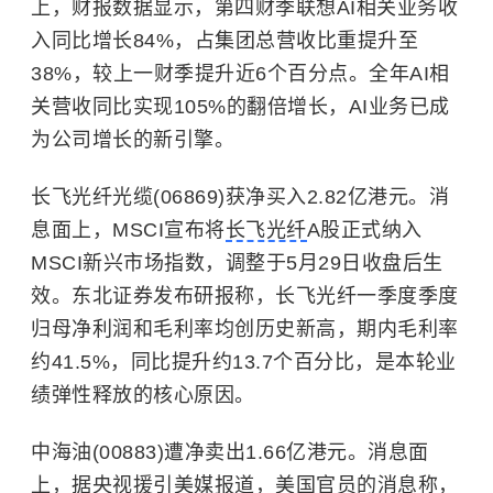
上，财报数据显示，第四财季联想AI相关业务收
入同比增长84%，占集团总营收比重提升至
38%，较上一财季提升近6个百分点。全年AI相
关营收同比实现105%的翻倍增长，AI业务已成
为公司增长的新引擎。
长飞光纤光缆(06869)获净买入2.82亿港元。消
息面上，MSCI宣布将
长飞光纤
A股正式纳入
MSCI新兴市场指数，调整于5月29日收盘后生
效。东北证券发布研报称，长飞光纤一季度季度
归母净利润和毛利率均创历史新高，期内毛利率
约41.5%，同比提升约13.7个百分比，是本轮业
绩弹性释放的核心原因。
中海油(00883)遭净卖出1.66亿港元。消息面
上，据央视援引美媒报道，美国官员的消息称，