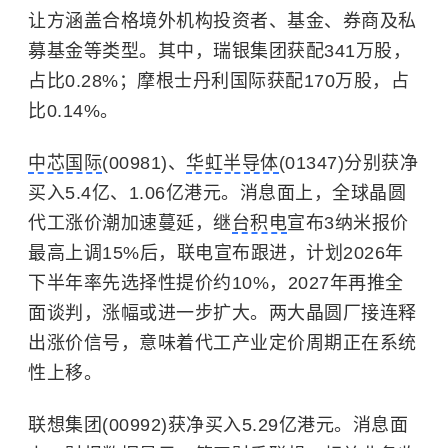
让方涵盖合格境外机构投资者、基金、券商及私
募基金等类型。其中，瑞银集团获配341万股，
占比0.28%；摩根士丹利国际获配170万股，占
比0.14%。
中芯国际
(00981)、
华虹半导体
(01347)分别获净
买入5.4亿、1.06亿港元。消息面上，全球晶圆
代工涨价潮加速蔓延，继
台积电
宣布3纳米报价
最高上调15%后，联电宣布跟进，计划2026年
下半年率先选择性提价约10%，2027年再推全
面谈判，涨幅或进一步扩大。两大晶圆厂接连释
出涨价信号，意味着代工产业定价周期正在系统
性上移。
联想集团(00992)获净买入5.29亿港元。消息面