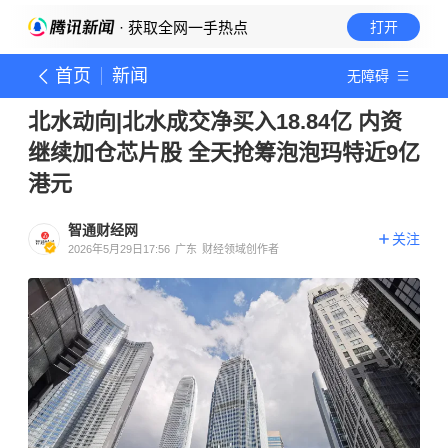
· 获取全网一手热点
打开
首页
新闻
无障碍
北水动向|北水成交净买入18.84亿 内资
继续加仓芯片股 全天抢筹泡泡玛特近9亿
港元
智通财经网
关注
2026年5月29日17:56
广东
财经领域创作者