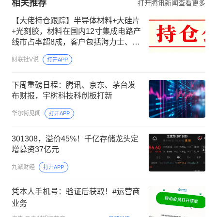
相关推荐
打开腾讯新闻查看更多
【大佬持仓跟踪】半导体材料+大硅片
+光刻胶，材料在国内12寸集成电路产
线市占率超8成，客户包括海力士、长
江存储等，这家公司间接参股300mm
财联社V说
打开APP
大硅片领先企业
下周重磅日程：腾讯、京东、茅台发
布财报，宇树科技科创板打新
华尔街见闻
打开APP
301308，溢价45%！千亿存储龙头定
增募资37亿元
九派财经
打开APP
凭本人手机号：验证后获取！#运营商
业务