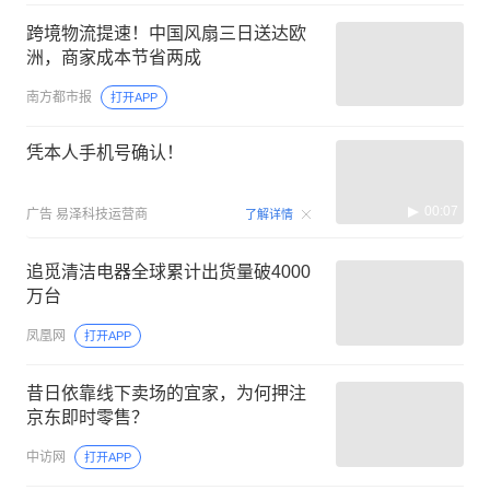
跨境物流提速！中国风扇三日送达欧
洲，商家成本节省两成
南方都市报
打开APP
凭本人手机号确认！
00:07
广告
易泽科技运营商
了解详情
追觅清洁电器全球累计出货量破4000
万台
凤凰网
打开APP
昔日依靠线下卖场的宜家，为何押注
京东即时零售？
中访网
打开APP