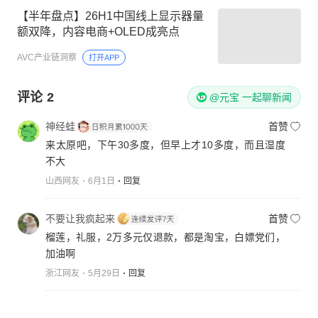
【半年盘点】26H1中国线上显示器量
额双降，内容电商+OLED成亮点
AVC产业链洞察
打开APP
评论
2
@元宝 一起聊新闻
神经蛙
首赞
来太原吧，下午30多度，但早上才10多度，而且湿度
不大
山西网友
6月1日
回复
不要让我疯起来
首赞
榴莲，礼服，2万多元仅退款，都是淘宝，白嫖党们，
加油啊
浙江网友
5月29日
回复