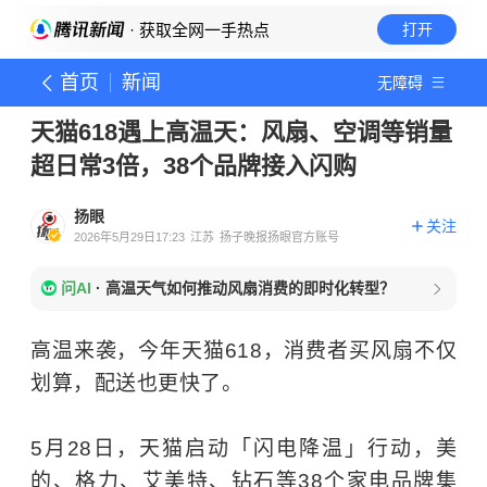
· 获取全网一手热点
打开
首页
新闻
无障碍
天猫618遇上高温天：风扇、空调等销量
超日常3倍，38个品牌接入闪购
扬眼
关注
2026年5月29日17:23
江苏
扬子晚报扬眼官方账号
问AI
·
高温天气如何推动风扇消费的即时化转型？
高温来袭，今年天猫618，消费者买风扇不仅
划算，配送也更快了。
5月28日，天猫启动「闪电降温」行动，美
的、格力、艾美特、钻石等38个家电品牌集