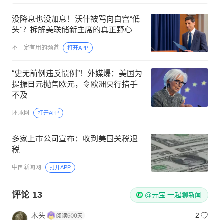
没降息也没加息！沃什被骂向白宫“低
头”？拆解美联储新主席的真正野心
不一定有用的频道
打开APP
“史无前例违反惯例”！外媒爆：美国为
提振日元抛售欧元，令欧洲央行措手
不及
环球网
打开APP
多家上市公司宣布：收到美国关税退
税
中国新闻网
打开APP
评论
13
@元宝 一起聊新闻
木头
2