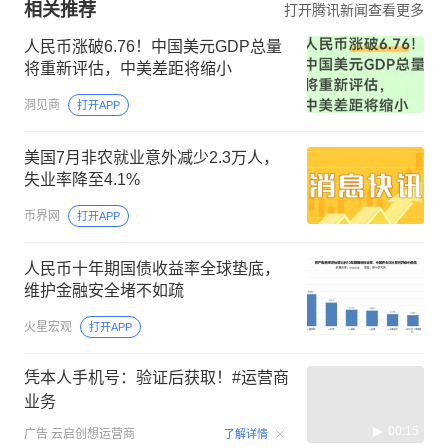
相关推荐
打开腾讯新闻查看更多
人民币涨破6.76！中国美元GDP总量
将重新评估，中美差距将缩小
洞见商
打开APP
美国7月非农就业意外减少2.3万人，
失业率降至4.1%
币界网
打开APP
人民币十年期国债收益率全球垫底，
维护金融安全堵不如疏
火星宏观
打开APP
凭本人手机号：验证后获取！#运营商
业务
00:15
广告
云启创想运营商
了解详情