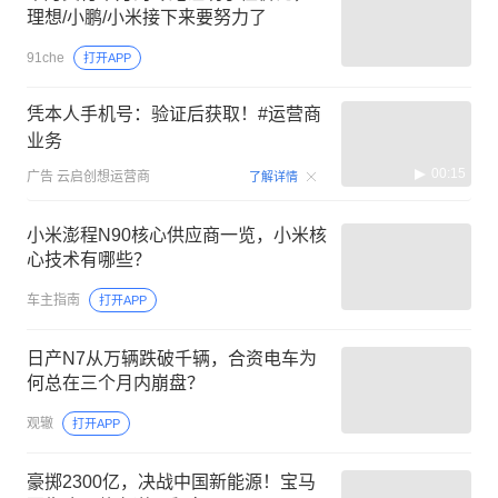
理想/小鹏/小米接下来要努力了
91che
打开APP
凭本人手机号：验证后获取！#运营商
业务
00:15
广告
云启创想运营商
了解详情
小米澎程N90核心供应商一览，小米核
心技术有哪些？
车主指南
打开APP
日产N7从万辆跌破千辆，合资电车为
何总在三个月内崩盘？
观辙
打开APP
豪掷2300亿，决战中国新能源！宝马