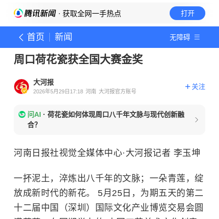
· 获取全网一手热点
打开
首页
新闻
无障碍
周口荷花瓷获全国大赛金奖
大河报
关注
2026年5月29日17:18
河南
大河报官方账号
问AI
·
荷花瓷如何体现周口八千年文脉与现代创新融
合？
河南日报社视觉全媒体中心·大河报记者 李玉坤
一抔泥土，淬炼出八千年的文脉；一朵青莲，绽
放成新时代的新花。 5月25日，为期五天的第二
十二届中国（深圳）国际文化产业博览交易会圆