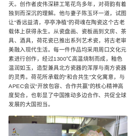
天。创作者皮伟深耕工笔花鸟多年，对荷韵有着
独到而深沉的理解。他与妻子陈玉环一道，试图
让“香远益清，亭亭净植”的荷魂在陶瓷这个古老
载体上获得永生。从瓷盘画、瓷板画到文房、茶
具、酒具，荷花瓷已推出系列艺术瓷，将古老审
美融入现代生活。每一件作品均采用周口文化元
素进行创作，经过1300℃高温烧制而成，釉色
温润如玉，造型兼具北方瓷器的浑厚与南方瓷器
的灵秀。荷花所承载的“和合共生”文化寓意，与
APEC会议“开放包容、合作共赢”的核心精神高
度契合，也彰显了中国推动多边合作、共促全球
发展的大国担当。