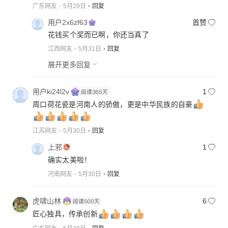
广东网友
5月29日
回复
用户2x6zf63
首赞
花钱买个奖而已啊，你还当真了
江西网友
5月31日
回复
展开更多回复
用户ki24l2v
1
周口荷花瓷是河南人的骄傲，更是中华民族的自豪
江苏网友
5月30日
回复
上邪
1
确实太美啦！
河南网友
5月30日
回复
虎啸山林
6
匠心独具，传承创新