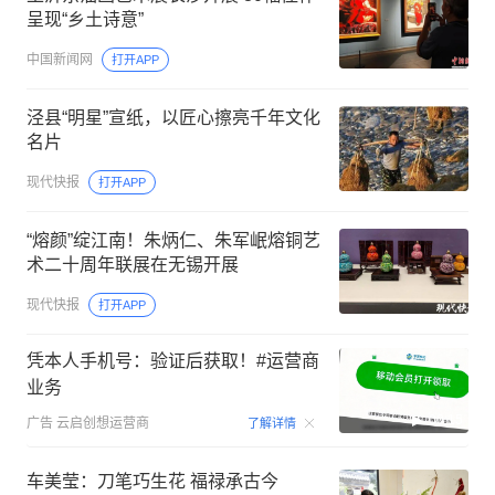
呈现“乡土诗意”
中国新闻网
打开APP
泾县“明星”宣纸，以匠心擦亮千年文化
名片
现代快报
打开APP
“熔颜”绽江南！朱炳仁、朱军岷熔铜艺
术二十周年联展在无锡开展
现代快报
打开APP
凭本人手机号：验证后获取！#运营商
业务
00:15
广告
云启创想运营商
了解详情
车美莹：刀笔巧生花 福禄承古今