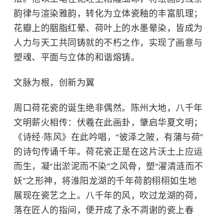
韵律与渲染雅韵，转化为立体瓷釉的丰富肌理；
花瓣上的胭脂红晕、荷叶上的水墨晕染，皆成为
人力与天工共同铸就的不朽之作，实现了画意与
塑魂、平面与立体的和谐熔铸。
文脉为根，创新为翼
周口荷花瓷的诞生绝非偶然。陈州大地，八千年
文明薪火相传：伏羲在此画卦，肇启华夏文明；
《诗经·陈风》在此吟唱，“彼泽之陂，有蒲与荷”
的诗句传诵千年。荷花瓷正是在这片沃土上应运
而生，凝“出淤泥而不染”之风骨，塑“濯清涟而不
妖”之形神，将
淮阳龙湖
的千年荷韵栩栩如生地
展现在瓷艺之上。八千年的风，吹过龙湖的荷，
落在匠人的指间，便开成了永不凋谢的瓷上春