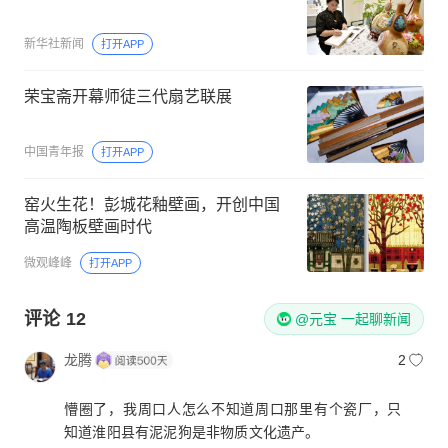
新华社新闻
打开APP
荣宝斋开幕师徒三代扇艺联展
中国青年报
打开APP
窑火生花！彭城花釉壁画，开创中国
高温陶板壁画时代
微观峰峰
打开APP
评论
12
@元宝 一起聊新闻
龙腾
2
懵圈了，我周口人怎么不知道周口那里有个瓷厂，只
知道淮阳县有泥泥狗是非物质文化遗产。