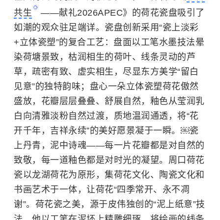
共生
——献礼2026APEC》的荷花瓷盘吸引了
如潮的观众驻足端详。瓷盘创新采用“瓷上淡彩
+立体瓷塑”的复合工艺：盘面以工笔水墨技法晕
染荷塘景致，枯润相生的荷叶、线条灵动的芦
草，疏密有致、虚实相生，尽显东方美学“留白
见意”的独特韵味；盘心一朵立体瓷塑荷花傲然
盛放，花瓣层层叠叠、舒展自然，釉色从莹润乳
白向清雅淡粉自然过渡，质地温润通透，将“花
开千年，吉祥永续”的美好愿景凝于一瞬。￼瓷
上丹青，泥中诗魂——每一片花瓣都是对自然的
致敬，每一道釉色都是对时光的凝望。周口荷花
瓷以龙湖荷花为原形，集荷花文化、陶瓷文化和
书画艺术于一体，让荷花“四季常开、永不凋
谢”。荷花瓷之美，源于皮伟独创的“泥上纸意”技
法。他以工笔在泥坯上精雕细琢，将绘画的线条