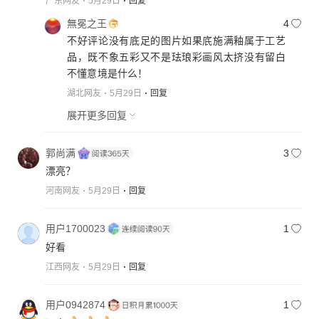
广东网友
5月29日
回复
無冕之王
4
不好评论没有底足的图片如果㡳施满釉属于工艺
品，既不象五彩又不是珐琅彩画风太挤没有留白
不懂意境是什么！
湖北网友
5月29日
回复
展开更多回复
郭尚满
3
漂亮？
河南网友
5月29日
回复
用户1700023
1
好看
江西网友
5月29日
回复
用户0942874
1