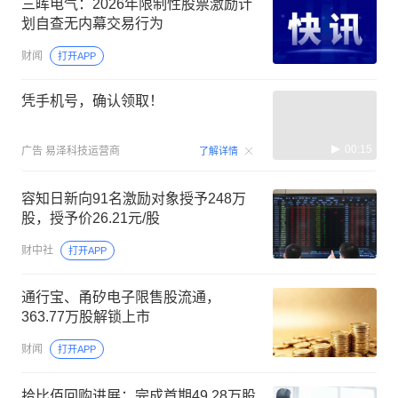
三晖电气：2026年限制性股票激励计
划自查无内幕交易行为
财闻
打开APP
凭手机号，确认领取！
00:15
广告
易泽科技运营商
了解详情
容知日新向91名激励对象授予248万
股，授予价26.21元/股
财中社
打开APP
通行宝、甬矽电子限售股流通，
363.77万股解锁上市
财闻
打开APP
拾比佰回购进展：完成首期49.28万股