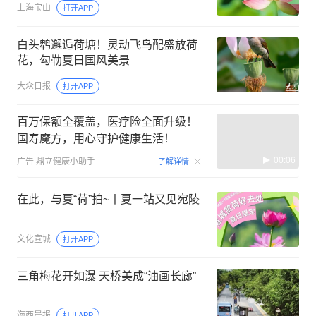
上海宝山
打开APP
白头鹎邂逅荷塘！灵动飞鸟配盛放荷
花，勾勒夏日国风美景
大众日报
打开APP
百万保额全覆盖，医疗险全面升级！
国寿魔方，用心守护健康生活！
00:06
广告
鼎立健康小助手
了解详情
在此，与夏“荷”拍~丨夏一站又见宛陵
文化宣城
打开APP
三角梅花开如瀑 天桥美成“油画长廊”
海西晨报
打开APP