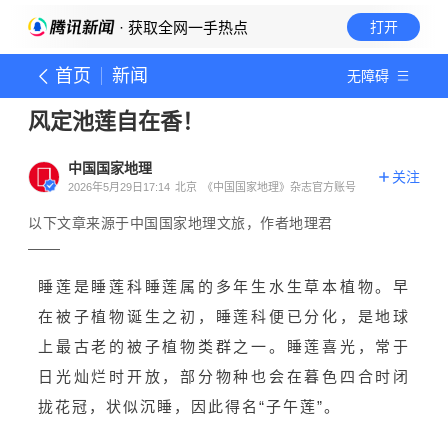
· 获取全网一手热点
打开
首页
新闻
无障碍
风定池莲自在香！
中国国家地理
关注
2026年5月29日17:14
北京
《中国国家地理》杂志官方账号
以下文章来源于中国国家地理文旅，作者地理君
睡莲是睡莲科睡莲属的多年生水生草本植物。早
在被子植物诞生之初，睡莲科便已分化，是地球
上最古老的被子植物类群之一。睡莲喜光，常于
日光灿烂时开放，部分物种也会在暮色四合时闭
拢花冠，状似沉睡，因此得名“子午莲”。