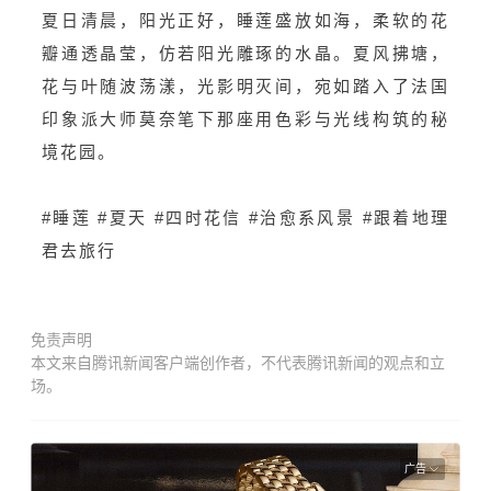
夏日清晨，阳光正好，睡莲盛放如海，柔软的花
瓣通透晶莹，仿若阳光雕琢的水晶。夏风拂塘，
花与叶随波荡漾，光影明灭间，宛如踏入了法国
印象派大师莫奈笔下那座用色彩与光线构筑的秘
境花园。
#睡莲 #夏天 #四时花信 #治愈系风景 #跟着地理
君去旅行
免责声明
本文来自腾讯新闻客户端创作者，不代表腾讯新闻的观点和立
场。
广告