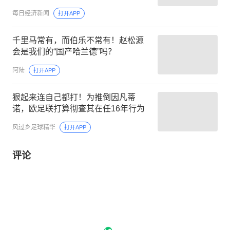
西成为“球王”
每日经济新闻
打开APP
千里马常有，而伯乐不常有！赵松源
会是我们的“国产哈兰德”吗？
阿陆
打开APP
狠起来连自己都打！为推倒因凡蒂
诺，欧足联打算彻查其在任16年行为
风过乡足球精华
打开APP
评论