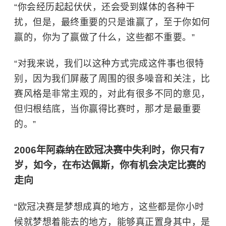
“你会经历起起伏伏，还会受到媒体的各种干
扰，但是，最终重要的只是谁赢了，至于你如何
赢的，你为了赢做了什么，这些都不重要。”
“对我来说，我们以这种方式完成这件事也很特
别，因为我们屏蔽了周围的很多噪音和关注，比
赛风格是非常主观的，对此有很多不同的意见，
但归根结底，当你赢得比赛时，那才是最重要
的。”
2006年阿森纳在欧冠决赛中失利时，你只有7
岁，如今，在布达佩斯，你有机会决定比赛的
走向
“欧冠决赛是梦想成真的地方，这些都是你小时
候就梦想着能去的地方，能够真正置身其中，是