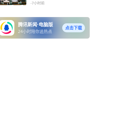
功举办
-7小时前
腾讯新闻·电脑版
点击下载
24小时陪你追热点