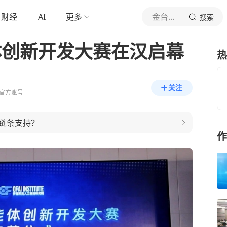
财经
AI
更多
金台资讯
搜索
能体创新开发大赛在汉启幕
热
关注
官方账号
链条支持？
作