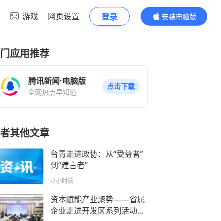
游戏
网页设置
登录
安装电脑版
内容更精彩
门应用推荐
腾讯新闻·电脑版
点击下载
全网热点早知道
者其他文章
台青走进政协：从“受益者”
到“建言者”
-7小时前
资本赋能产业聚势——省属
企业走进开发区系列活动成