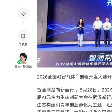
2
1
手机看
元宝 · 新闻妹
2026全国
AI智能体
创新开发大赛开
智涌荆楚向新而行 ，5月28日，20
届AI元生力生态创新大会在武汉举行
生态构建和青年创业孵化为主题，汇