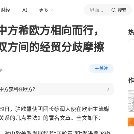
财经
AI
更多
界面新闻
搜索
中方希欧方相向而行，
热
双方间的经贸分歧摩擦
关注
号
作
中方获利在欧方？
月29日，驻欧盟使团团长蔡润大使在欧洲主流媒
关系的几点看法》的署名文章。全文如下：
对中欧关系发展起着“压舱石”和“促进器”的作