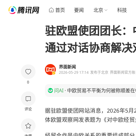
首页
要闻
北京
科技
驻欧盟使团团长：
通过对话协商解决
界面新闻
2026-05-29 17:14
发布于
北京
界面新闻官方账
0
问AI
·
中欧贸易不平衡为何被称顺差在
评论
据驻欧盟使团网站消息，2026年5
体欧盟观察网发表题为《对中欧经贸
经贸合作是中欧关系的重要组成部分，