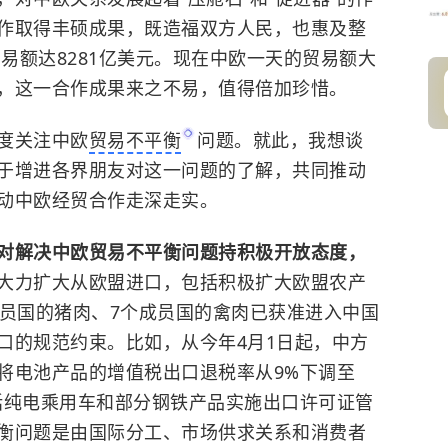
作取得丰硕成果，既造福双方人民，也惠及整
贸易额达8281亿美元。现在中欧一天的贸易额大
，这一合作成果来之不易，值得倍加珍惜。
度关注中欧
贸易不平衡
问题。就此，我想谈
于增进各界朋友对这一问题的了解，共同推动
动中欧经贸合作走深走实。
对解决中欧贸易不平衡问题持积极开放态度，
大力扩大从欧盟进口，包括积极扩大欧盟农产
成员国的猪肉、7个成员国的禽肉已获准进入中国
口的规范约束。比如，从今年4月1日起，中方
将电池产品的增值税出口退税率从9%下调至
括纯电乘用车和部分钢铁产品实施出口许可证管
衡问题是由国际分工、市场供求关系和消费者