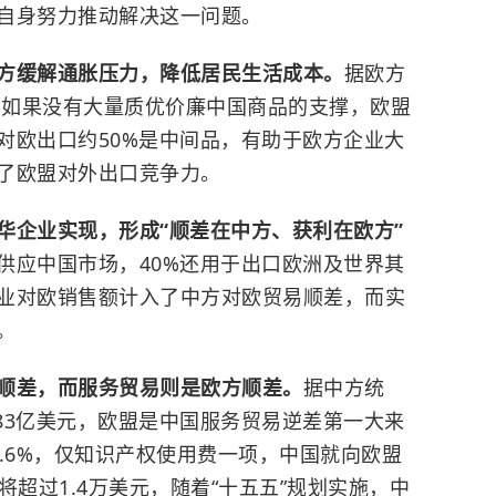
自身努力推动解决这一问题。
方缓解通胀压力，降低居民生活成本。
据欧方
%。如果没有大量质优价廉中国商品的支撑，欧盟
对欧出口约50%是中间品，有助于欧方企业大
了欧盟对外出口竞争力。
华企业实现，形成“顺差在中方、获利在欧方”
供应中国市场，40%还用于出口欧洲及世界其
业对欧销售额计入了中方对欧贸易顺差，而实
。
顺差，而服务贸易则是欧方顺差。
据中方统
483亿美元，欧盟是中国服务贸易逆差第一大来
.6%，仅知识产权使用费一项，中国就向欧盟
将超过1.4万美元，随着“十五五”规划实施，中