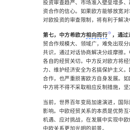
投资审查趋严、市场准入壁垒增多、
资合作的信心。如果欧方能够放宽对
对欧投资的审查限制，将有利于解决
第七，中方希欧方
相向而行
，通过
贸合作规模大、领域广，难免出现分
共识，通过对话协商解决分歧摩擦。
各自的经贸关切。中方反对欧方将经
力、维护经济安全为名搞保护主义。
合作，也严重损害欧方自身发展。如
中方将不得不采取相应反制措施，坚
当前，世界百年变局加速演进，国际
影响。中欧经贸关系的本质是优势互
机遇、应对挑战，在发展中实现中欧
中欧关系更加光明的前景。