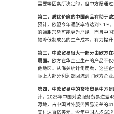
需要等因素所决定的，但中方愿通过
第二，质优价廉的中国商品有助于欧
预计，欧盟今年通胀率将达到3.1
的通胀形势可能更为严峻。而且中国
幅降低制成品的生产成本，有力提升
第三，中欧贸易很大一部分由欧方在
局面。
欧方在华企业生产的产品不仅
他地区。从海关统计角度看，这些企
际上大部分利润都回流到了欧方企业
第四，中欧贸易中的货物贸易中方是
计，2025年中国对欧服务贸易逆差
源地，占中国对外服务贸易逆差的41
支付达百亿美元。今年中国人均GDP