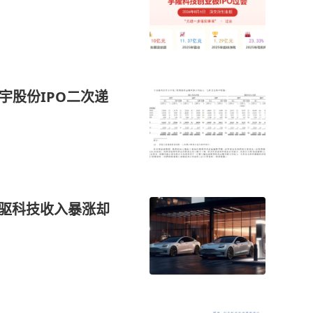
宇股份IPO二次递
臻驱科技收入暴涨却