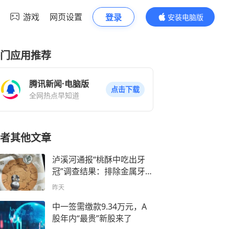
游戏
网页设置
登录
安装电脑版
内容更精彩
门应用推荐
腾讯新闻·电脑版
点击下载
全网热点早知道
者其他文章
泸溪河通报“桃酥中吃出牙
冠”调查结果：排除金属牙冠
异物在生产过程中带入的可
昨天
能性，消费者所发视频情况
不属实、已主动删除并诚恳
中一签需缴款9.34万元，A
致歉
股年内“最贵”新股来了