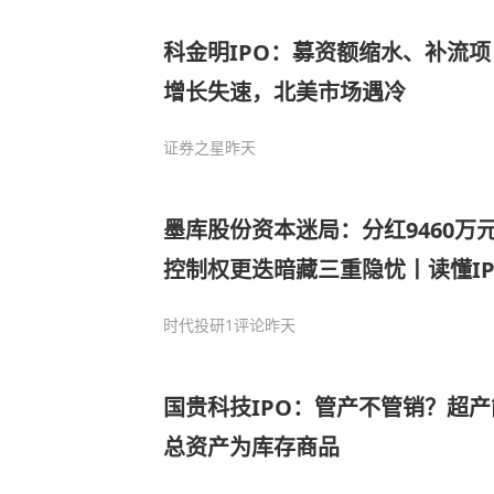
科金明IPO：募资额缩水、补流
增长失速，北美市场遇冷
证券之星
昨天
墨库股份资本迷局：分红9460万
控制权更迭暗藏三重隐忧丨读懂IP
时代投研
1评论
昨天
国贵科技IPO：管产不管销？超产
总资产为库存商品