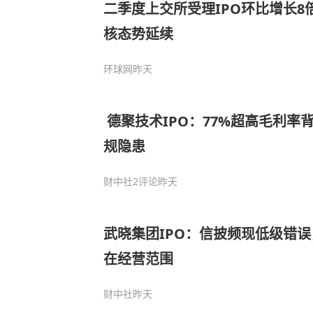
二季度上交所受理IPO环比增长8
核态势延续
环球网
昨天
​ 德聚技术IPO：77%超高毛利率背后的财务悖论与合
规隐患
财中社
2评论
昨天
武晓集团IPO：信披频现低级错
在经营范围
财中社
昨天