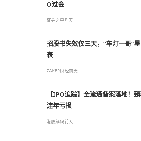
O过会
证券之星
昨天
招股书失效仅三天，“车灯一哥”星
表
ZAKER财经
前天
【IPO追踪】全流通备案落地！
连年亏损
港股解码
前天