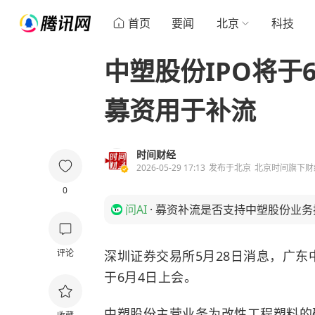
首页
要闻
北京
科技
中塑股份IPO将于6
募资用于补流
时间财经
2026-05-29 17:13
发布于
北京
北京时间旗下财
0
问AI
·
募资补流是否支持中塑股份业务
评论
深圳证券交易所5月28日消息，广东
于6月4日上会。
中塑股份主营业务为改性工程塑料的