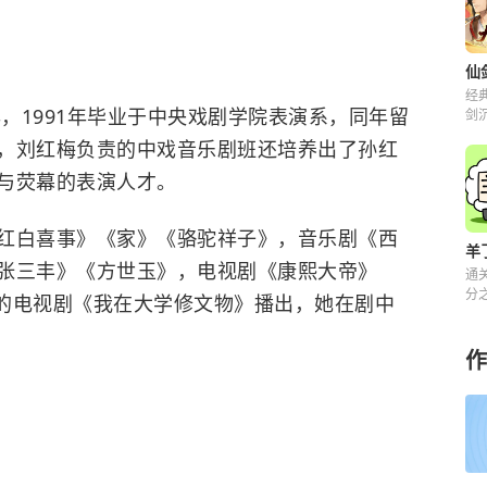
经
年，1991年毕业于中央戏剧学院表演系，同年留
剑
解
，刘红梅负责的中戏音乐剧班还培养出了
孙红
与荧幕的表演人才。
红白喜事》《家》《骆驼祥子》，音乐剧《西
羊
张三丰》《方世玉》，电视剧《康熙大帝》
通
分之
演的电视剧《我在大学修文物》播出，她在剧中
来
作