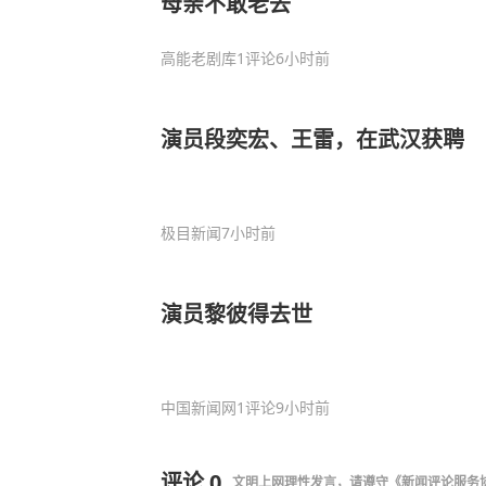
母亲不敢老去
高能老剧库
1评论
6小时前
演员段奕宏、王雷，在武汉获聘
极目新闻
7小时前
演员黎彼得去世
中国新闻网
1评论
9小时前
评论
0
文明上网理性发言，请遵守
《新闻评论服务