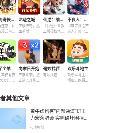
仙剑奇侠传之新的开始
龙迹之城
仙逆：战天道
不良人：破局
典还原，仙
正版传奇，热
《仙逆》首款
《画江湖之不
沉浸式单机
血重燃
正版授权塔防
良人》第七季
谜！
手游
新游，集结破
局！
了个羊
向末日开炮
毫妙找茬
欢乐斗地主
关率仅有百
尸潮来袭，点
毫妙找茬
欢乐斗地主、
0.01，快
击进入开炮宇
掼蛋、跑得
挑战！~
宙！
快、好友房免
费玩！
者其他文章
黄牛虚构有“内部通道”进王
力宏演唱会 实则破坏围挡带
人藏匿清洁室 被行政拘留8
-5小时前
日并罚款