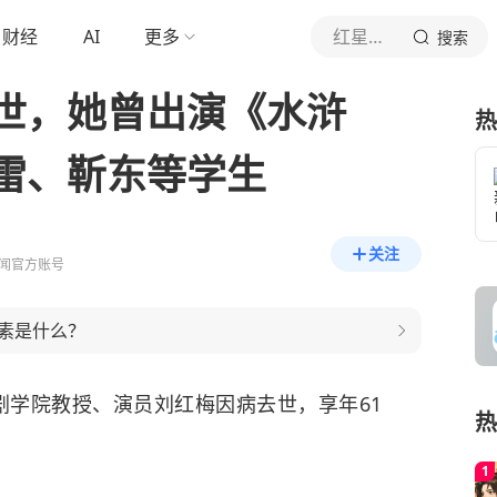
财经
AI
更多
红星新闻
搜索
世，她曾出演《水浒
热
雷、靳东等学生
关注
闻官方账号
素是什么？
剧学院教授、演员刘红梅因病去世，享年61
热