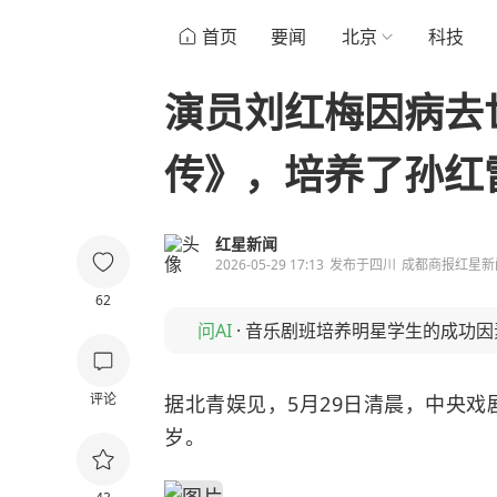
首页
要闻
北京
科技
演员刘红梅因病去
传》，培养了孙红
红星新闻
2026-05-29 17:13
发布于
四川
成都商报红星新
62
问AI
·
音乐剧班培养明星学生的成功因
评论
据北青娱见，5月29日清晨，中央戏
岁。