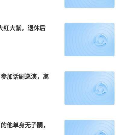
大红大紫，退休后
，参加话剧巡演，离
岁的他单身无子嗣，