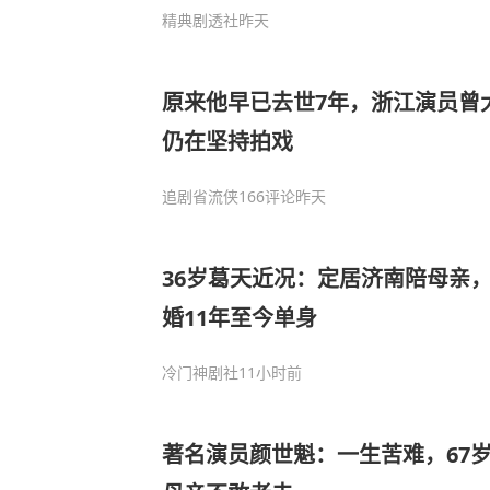
精典剧透社
昨天
原来他早已去世7年，浙江演员曾
仍在坚持拍戏
追剧省流侠
166评论
昨天
36岁葛天近况：定居济南陪母亲
婚11年至今单身
冷门神剧社
11小时前
著名演员颜世魁：一生苦难，67