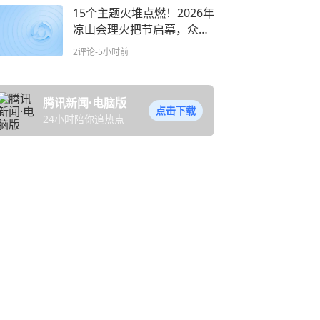
15个主题火堆点燃！2026年
凉山会理火把节启幕，众人
围着火堆踏歌起舞
2评论
-5小时前
腾讯新闻·电脑版
点击下载
24小时陪你追热点