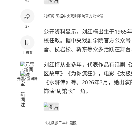
43
刘红梅
图据
中央戏剧学院
官方公众号
27
公开资料显示，刘红梅出生于1965
校任教。
据中央戏剧学院官方公众号
雷
、
侯岩松
、靳东等众多活跃在舞台
手机看
刘红梅从业多年，代表作品有话剧《
区故事》《为你疯狂》，电影《太极
元宝 · 新闻妹
《水浒传》等。2026年3月，她出
饰演“周馆长”一角。
《太极张三丰》剧照