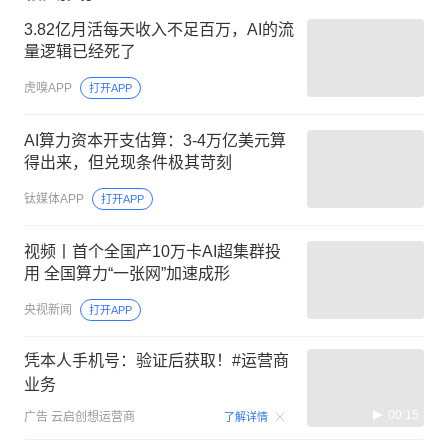
3.82亿月活每天收入不足百万，AI的流
量逻辑已经死了
虎嗅APP
打开APP
AI算力资本开支估算：3-4万亿美元算
得出来，但兑现条件极其苛刻
钛媒体APP
打开APP
视频丨首个全国产10万卡AI超集群投
用 全国算力“一张网”加速成形
央视新闻
打开APP
凭本人手机号：验证后获取！#运营商
业务
00:15
广告
云启创想运营商
了解详情