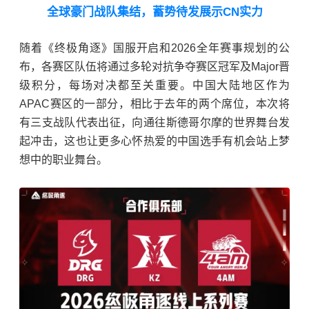
全球豪门战队集结，蓄势待发展示CN实力
随着《终极角逐》国服开启和2026全年赛事规划的公
布，各赛区队伍将通过多轮对抗争夺赛区冠军及Major晋
级积分，每场对决都至关重要。中国大陆地区作为
APAC赛区的一部分，相比于去年的两个席位，本次将
有三支战队代表出征，向通往斯德哥尔摩的世界舞台发
起冲击，这也让更多心怀热爱的中国选手有机会站上梦
想中的职业舞台。