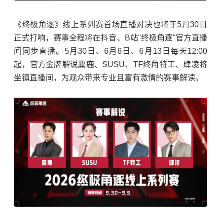
《终极角逐》线上系列赛首场直播对决也将于5月30日
正式打响，赛事全程将在抖音、B站"终极角逐"官方直播
间同步直播。5月30日、6月6日、6月13日每天12:00
起，官方金牌解说麋鹿、SUSU、TF终角特工、肆凌将
坐镇直播间，为观众带来专业且富有激情的赛事解读。