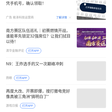
凭手机号，确认领取！
00:15
广告
易泽科技运营商
了解详情
南方赛区队伍巡礼｜初赛燃情开战，
谁能率先锁定32强席位？让我们拭目
以待！
清华金融评论
打开APP
N9：王炸选手的又一次巅峰冲刺
扬眼
打开APP
再度大改、开赛即爆，搜打撤电竞好
像真被三角洲“搞明白了”
游戏日报
打开APP