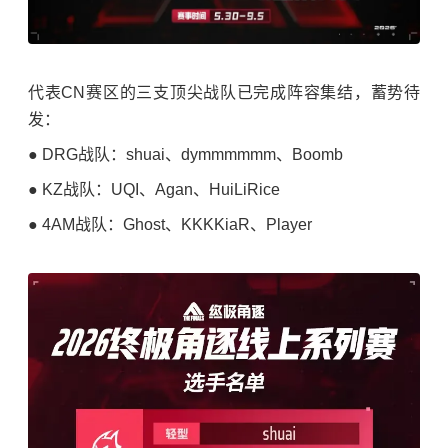
代表CN赛区的三支顶尖战队已完成阵容集结，蓄势待
发：
● DRG战队：shuai、dymmmmmm、Boomb
● KZ战队：UQI、Agan、HuiLiRice
● 4AM战队：Ghost、KKKKiaR、Player