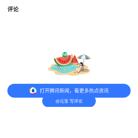
评论
打开
腾讯新闻，看更多热点资讯
@元宝 写评论
打开
APP参与讨论
评论
点赞
收藏
分享