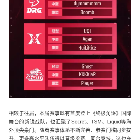
相较于往届，本届赛事既有首度登上《终极角逐》国际
舞台的新锐战队，也汇聚了Secret、TSM、Liquid等海
外顶尖豪门。随着赛事体系不断完善、参赛门槛同步提
升，更多高水平队伍得以晋级参赛、同台竞技，这也充