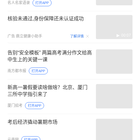
名人名家语录
打开APP
核验未通过,身份保障还未认证成功
00:07
广告
鼎立健康小助手
了解详情
告别“安全模板” 两篇高考满分作文给高
中生上的关键一课
南方都市报
打开APP
新高一暑假要读啥做啥？北京、厦门
三所中学指引来了
厦门招考
打开APP
考后经济撬动暑期市场
云南网
打开APP