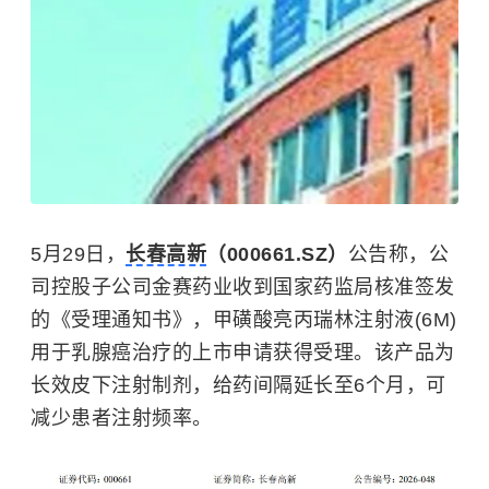
5月29日，
长春高新
（000661.SZ）
公告称，公
司控股子公司金赛药业收到国家药监局核准签发
的《受理通知书》，甲磺酸亮丙瑞林注射液(6M)
用于
乳腺癌
治疗的上市申请获得受理。该产品为
长效皮下注射制剂，给药间隔延长至6个月，可
减少患者注射频率。