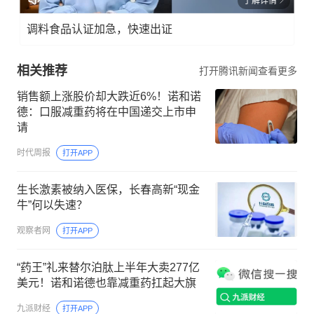
了解详情
调料食品认证加急，快速出证
相关推荐
打开腾讯新闻查看更多
销售额上涨股价却大跌近6%！诺和诺
德：口服减重药将在中国递交上市申
请
时代周报
打开APP
生长激素被纳入医保，长春高新“现金
牛”何以失速？
观察者网
打开APP
“药王”礼来替尔泊肽上半年大卖277亿
美元！诺和诺德也靠减重药扛起大旗
九派财经
打开APP