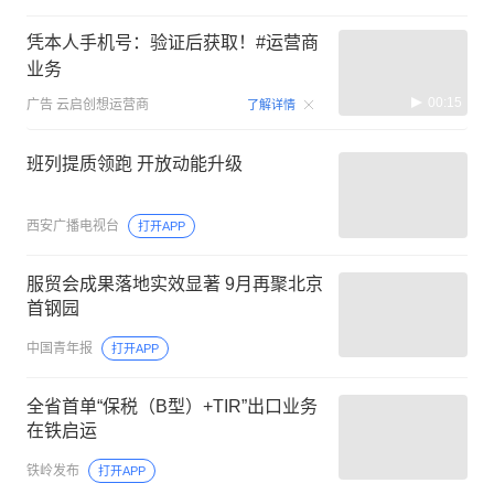
凭本人手机号：验证后获取！#运营商
业务
00:15
广告
云启创想运营商
了解详情
班列提质领跑 开放动能升级
西安广播电视台
打开APP
服贸会成果落地实效显著 9月再聚北京
首钢园
中国青年报
打开APP
全省首单“保税（B型）+TIR”出口业务
在铁启运
铁岭发布
打开APP