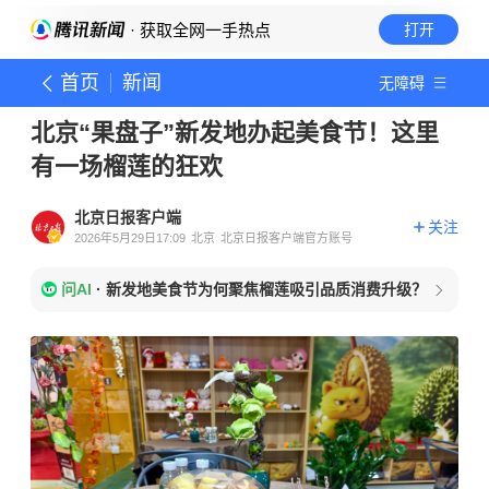
· 获取全网一手热点
打开
首页
新闻
无障碍
北京“果盘子”新发地办起美食节！这里
有一场榴莲的狂欢
北京日报客户端
关注
2026年5月29日17:09
北京
北京日报客户端官方账号
问AI
·
新发地美食节为何聚焦榴莲吸引品质消费升级？