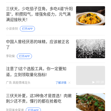
三伏天，少吃茄子豆角，多吃4道“升阳
菜”，积攒阳气，增强免疫力，元气满
满迎接秋天！
小谈食刻
打开APP
中国人曾经厌恶的味精，应该被正名
了
李砍柴
打开APP
注意了!这个选股工具，你一定要知
道，立刻领取量化指标!
00:18
广告
高能情绪龙头
了解详情
三伏天补夏，这3种鱼才是首选！肉嫩
刺少还不贵，懂行的都在抢着吃
张厨美食菜谱
打开APP