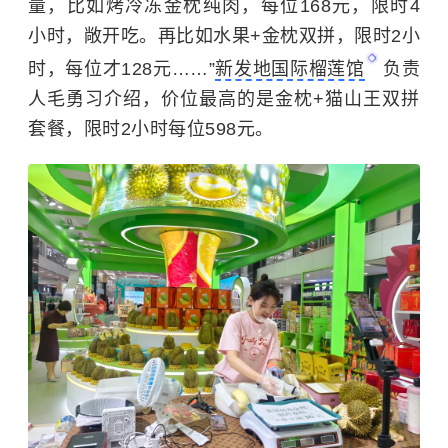
量，比如烤冷冻金枕纯肉，每位168元，限时4
小时，敞开吃。再比如水果+金枕双拼，限时2小
时，每位才128元……”
新发地国际榴莲馆
负责
人毛勇习介绍，价位最高的是金枕+猫山王双拼
套餐，限时2小时每位598元。