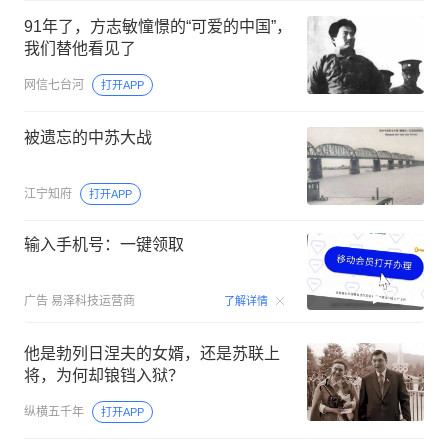
91年了，方志敏憧憬的“可爱的中国”，
我们替他看见了
网信七台河
打开APP
被遗忘的中苏大战
江宁知府
打开APP
输入手机号：一键领取
00:15
广告
易泽科技运营商
了解详情
他是勃列日涅夫的女婿，还是苏联上
将，为何却锒铛入狱？
纵横五千年
打开APP