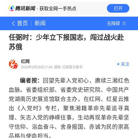
· 获取全网一手热点
打开
首页
新闻
无障碍
任弼时：少年立下报国志，闯过战火赴
苏俄
红网
关注
2026年5月29日17:09
湖南
红网官方账号
编者按：
回望先辈入党初心，赓续三湘红色
血脉。省委组织部、省委党史研究院、中国共产
党湖南历史展览馆联合主办，在红网、红星云推
出《入党时》专栏，聚焦湘籍革命先辈追寻真
理、矢志入党的峥嵘往事，生动再现革命先辈坚
守信仰、浴血奋斗、舍身报国、赤诚为民的崇高
品格与使命担当。