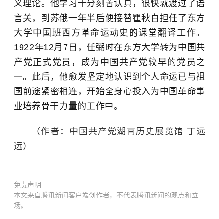
义理论。他学习十分刻苦认真，很快就渡过了语
言关，到苏俄一年半后便接替瞿秋白担任了东方
大学中国班西方革命运动史的课堂翻译工作。
1922年
12月7日
，任弼时在东方大学转为
中国共
产党正式党员，成为中国共产党较早的党员之
一。
此后，他愈发坚定地认识到个人命运已与祖
国前途紧密相连，开始全身心投入为中国革命事
业培养骨干力量的工作中。
（作者：
中国共产党湖南历史展览馆
丁远
远
）
免责声明
本文来自腾讯新闻客户端创作者，不代表腾讯新闻的观点和立
场。