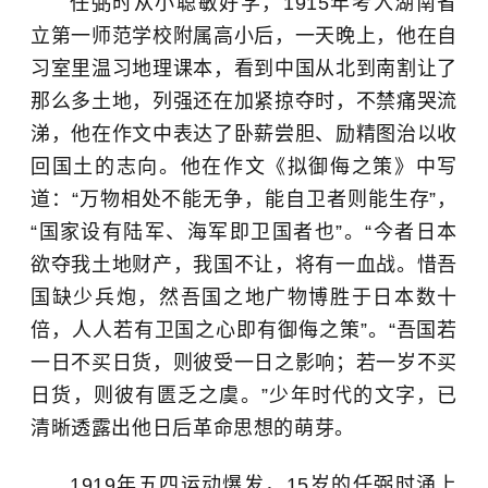
任弼时从小聪敏好学，
1915年
考入湖南省
立第一师范学校附属高小后，一天晚上，他在自
习室里温习地理课本，看到中国从北到南割让了
那么多土地，列强还在加紧掠夺时，不禁痛哭流
涕，他在作文中表达了卧薪尝胆、励精图治以收
回国土的志向。他在作文《拟御侮之策》中写
道：
“
万物相处不能无争，能自卫者则能生存
”
，
“
国家设有陆军、海军即卫国者也
”
。
“
今者日本
欲夺我土地财产，我国不让，将有一血战。惜吾
国缺少兵炮，然吾国之地广物博胜于日本数十
倍，人人若有卫国之心即有御侮之策
”
。
“
吾国若
一日不买日货，则彼受一日之影响；若一岁不买
日货，则彼有匮乏之虞。
”少年时代的文字，已
清晰透露出他日后革命思想的萌芽。
1919年五四运动爆发，15岁的任弼时涌上