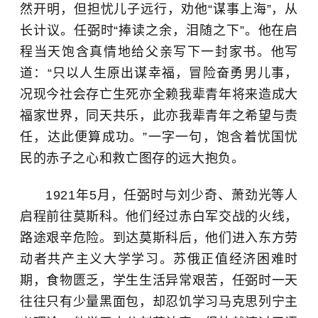
然开明，但担忧儿子远行，劝他
“谋事上海”，从
长计议。任弼时“捧读之余，泪随之下”。他在启
程当天饱含真情地给父亲写下一封家书。他写
道：“只以人生原出谋幸福，冒险奋勇男儿事，
况现今社会存亡生死亦全赖我辈青年将来造成大
福家世界，同天共乐，此亦我辈青年之希望与责
任，达此便算成功。”一字一句，饱含着忧国忧
民的赤子之心和救亡图存的远大抱负。
1921年
5月
，任弼时与刘少奇、
萧劲光
等人
启程前往莫斯科。他们经过赤白军交战的火线，
路途艰辛危险。到达莫斯科后，他们进入东方劳
动者共产主义大学学习。苏俄正值经济困难时
期，食物匮乏，学生生活异常艰苦，
任弼时
一天
往往只有少量黑面包，却忍饥学习马克思列宁主