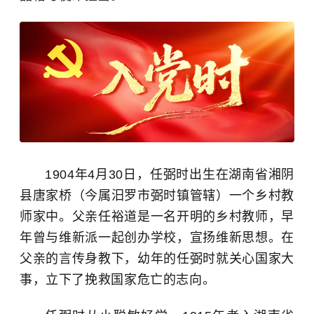
1904年4月30日，任弼时出生在湖南省湘阴
县唐家桥（今
属
汨罗市弼时镇
管辖
）一个乡村教
师家中。父亲任裕道是一名开明的乡村教师，早
年曾与维新派一起创办学校，宣扬维新思想。在
父亲的言传身教下，幼年的任弼时就关心国家大
事，
立下了挽救国家危亡的志向。