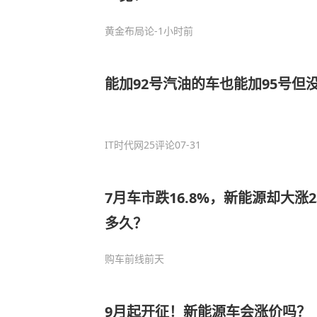
黄金布局论
-1小时前
能加92号汽油的车也能加95号但
IT时代网
25评论
07-31
7月车市跌16.8%，新能源却大涨
多久？
购车前线
前天
9月起开征！新能源车会涨价吗？