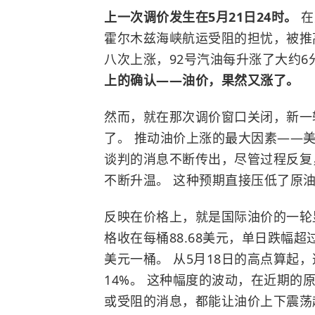
上一次调价发生在5月21日24时。
在
霍尔木兹海峡
航运受阻的担忧，被推
八次上涨，92号汽油每升涨了大约6
上的确认——油价，果然又涨了。
然而，就在那次调价窗口关闭，新一
了。 推动油价上涨的最大因素——
谈判的消息不断传出，尽管过程反复
不断升温。 这种预期直接压低了原
反映在价格上，就是国际油价的一轮显
格收在每桶88.68美元，单日跌幅超过
美元一桶。 从5月18日的高点算起
14%。 这种幅度的波动，在近期
或受阻的消息，都能让油价上下震荡