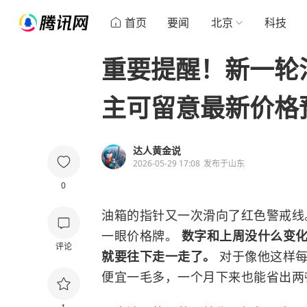
首页
要闻
北京
科技
重要提醒！新一轮
主可留意最新价格
达人黄金说
2026-05-29 17:08
发布于
山东
0
油箱的指针又一次滑向了红色警戒线
一眼价格牌。
数字和上周没什么变
评论
就要往下走一走了。
对于像他这样
便宜一毛多，一个月下来也能省出两