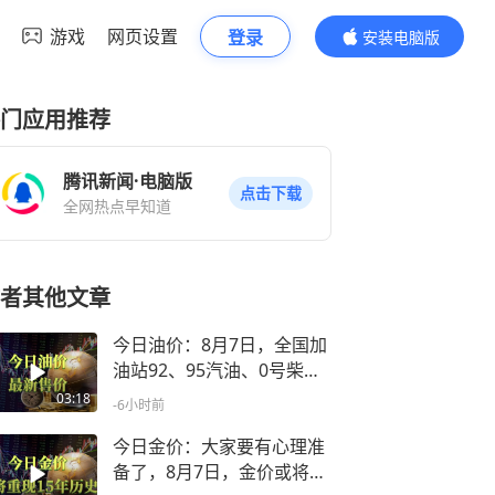
游戏
网页设置
登录
安装电脑版
内容更精彩
门应用推荐
腾讯新闻·电脑版
点击下载
全网热点早知道
者其他文章
今日油价：8月7日，全国加
油站92、95汽油、0号柴油
最新售价
03:18
-6小时前
今日金价：大家要有心理准
备了，8月7日，金价或将重