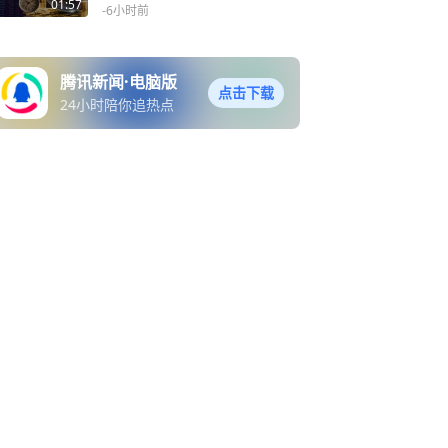
现15年历史
01:57
-6小时前
腾讯新闻·电脑版
点击下载
24小时陪你追热点