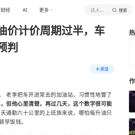
财经
AI
更多
达人黄金说
搜索
油价计价周期过半，车
热
预判
关注
作
。 老李把车开进常去的加油站，习惯性地瞥了
化，但他心里清楚，再过几天，这个数字很可能
每天通勤六十公里的上班族来说，哪怕每升油只
顿早饭钱。