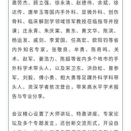
邀劳杰、顾立强、徐永清、赵德伟、余斌、徐
达传、唐举玉等国内手外科、显微外科、创伤
骨科、临床解剖学领域领军教授莅临指导并授
课；庄永青、朱庆棠、黄东、黄文华、陈滨、
杨运发、戚剑、李爱国、任高宏、欧阳钧等省
内外知名专家，张敬良、牟勇、陈奇鸣、关
术、赵军、姜浩力、陈超等省内多个地市的手
外科学术带头人，以及宋卫东、洪劲松、曾参
军、刘毅、傅小勇、相大勇等足踝外科学科带
头人、资深学者依次登台，带来高水平学术报
告与专业分享。
会议精心设置了大师讲坛、特邀讲座、专家论
坛及多个专题发言，还创新交流形式，开设自