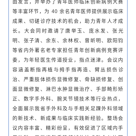
由发言，并举办了青年医师临床创新病例大赛
等丰富环节，为 40 余名青年医师提供展示临床
成果、切磋诊疗技术的机会，助力青年人才成
长。大会同时邀请了唐举玉、庞水发、张光
明、张子清、余东、余林权、曾昕明、欧阳钧
等省内外著名老专家担任青年创新病例竞赛评
委，为年轻医生传道授业，指点迷津。会议内
容涵盖断指再植与拇手指再造、臂丛损伤诊
治、严重肢体损伤显微修复、骨缺损修复、创
面显微修复、淋巴水肿显微治疗、手部畸形矫
正、数字手外科、腕关节镜技术等行业热点，
全面展示我省手外科及与手相关足踝外科领域
的新技术、新成果与临床实践新经验。整场会
议内容丰富、精彩纷呈，有效促进了区域内手