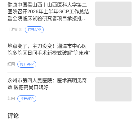
健康中国看山西丨山西医科大学第二
医院召开2026年上半年GCP工作总结
暨全院临床试验研究者项目承接推进
线上会议
上游新闻
打开APP
地点变了，主刀没变！湘潭市中心医
院多院区日间手术新模式破解“等床难”
红网
打开APP
永州市第四人民医院：医术高明见奇
效 医德高尚口碑好
红网
打开APP
评论