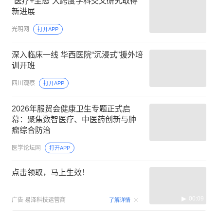
“医疗+生态”大跨度学科交叉研究取得
新进展
光明网
打开APP
深入临床一线 华西医院“沉浸式”援外培
训开班
四川观察
打开APP
2026年服贸会健康卫生专题正式启
幕：聚焦数智医疗、中医药创新与肿
瘤综合防治
医学论坛网
打开APP
点击领取，马上生效！
00:09
广告
易泽科技运营商
了解详情