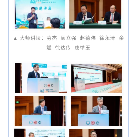
▲ 大师讲坛：劳杰 顾立强 赵德伟 徐永清 余
斌 徐达传 唐举玉