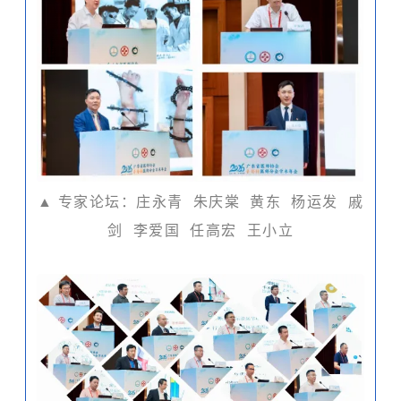
▲ 专家论坛：庄永青 朱庆棠 黄东 杨运发 戚
剑 李爱国 任高宏 王小立