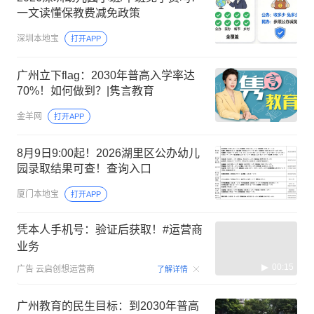
一文读懂保教费减免政策
深圳本地宝
打开APP
广州立下flag：2030年普高入学率达
70%！如何做到？|隽言教育
金羊网
打开APP
8月9日9:00起！2026湖里区公办幼儿
园录取结果可查！查询入口
厦门本地宝
打开APP
凭本人手机号：验证后获取！#运营商
业务
00:15
广告
云启创想运营商
了解详情
广州教育的民生目标：到2030年普高