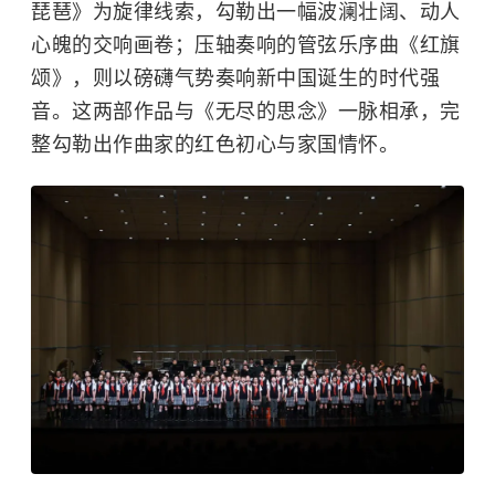
琵琶》为旋律线索，勾勒出一幅波澜壮阔、动人
心魄的交响画卷；压轴奏响的管弦乐序曲《红旗
颂》，则以磅礴气势奏响新中国诞生的时代强
音。这两部作品与《无尽的思念》一脉相承，完
整勾勒出作曲家的红色初心与家国情怀。