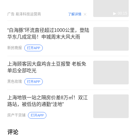
00:15
广告
易泽科技运营商
了解详情
“白海豚”环流直径超过1000公里，登陆
华东几成定局！申城周末大风大雨
新民晚报
打开APP
上海顾客因大盘鸡含土豆报警 老板免
单后全部吃光
黑色玫瑰
打开APP
上海地铁一站之隔房价差8万㎡！双江
路站，被低估的通勤“洼地”
房产干货铺
打开APP
评论