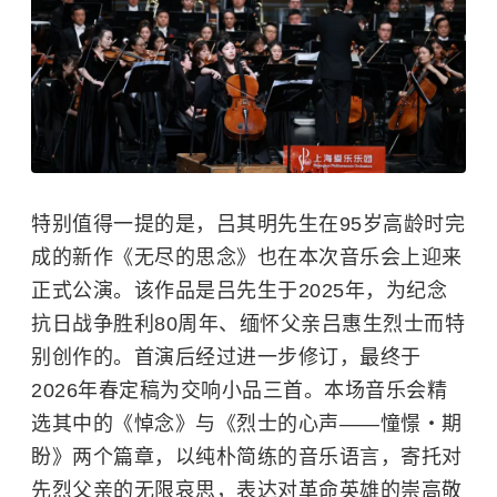
特别值得一提的是，吕其明先生在95岁高龄时完
成的新作《无尽的思念》也在本次音乐会上迎来
正式公演。该作品是吕先生于2025年，为纪念
抗日战争胜利80周年、缅怀父亲吕惠生烈士而特
别创作的。首演后经过进一步修订，最终于
2026年春定稿为交响小品三首。本场音乐会精
选其中的《悼念》与《烈士的心声——憧憬・期
盼》两个篇章，以纯朴简练的音乐语言，寄托对
先烈父亲的无限哀思，表达对革命英雄的崇高敬