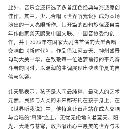
此外，音乐会还精选了多首红色经典与海派原创
佳作。其中，少儿合唱《世界听我说》成为本场
演出的一大亮眼新作。其开篇的四句旋律源自青
年作曲家龚天鹏受中国文联、中国音协委约创
作，并于2023年在国家大剧院首演的大型合唱
交响曲《新时代》。作品借江河云天、神州盛景
勾勒大美中华，在致敬每一位逐梦前行的平凡奋
斗者的同时，以温润的曲调展现出泱泱华夏的自
信与包容。
龚天鹏表示，孩子是人间最纯粹、最动人的艺术
元素，民族与人类的未来都寄托在孩子身上。在
《世界听我说》中，他特意让童声站在成人交响
与合唱的“肩膀”之上，无忧无虑地向着蓝天、阳
光、大地与苍穹，放声唱出心中最美的世界与未