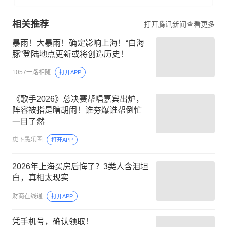
相关推荐
打开腾讯新闻查看更多
暴雨！大暴雨！确定影响上海！“白海
豚”登陆地点更新或将创造历史！
1057一路相随
打开APP
《歌手2026》总决赛帮唱嘉宾出炉，
阵容被指是瞎胡闹！谁夯爆谁帮倒忙
一目了然
崽下愚乐圈
打开APP
2026年上海买房后悔了？3类人含泪坦
白，真相太现实
财商在线通
打开APP
凭手机号，确认领取！