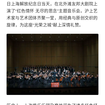
日上海解放纪念日当天，在北外滩友邦大剧院上
演了“红色情怀 无尽的思念”主题音乐会。沪上艺
术家与艺术团体齐聚一堂，用经典与原创交织的
旋律，为这座“光荣之城”献上深情礼赞。